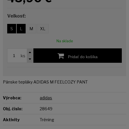
Veľkosť:
S
L
M
XL
Na sklade
ks
Pridať do košíka
Pánske tepláky ADIDAS M FEELCOZY PANT
Výrobca:
adidas
Obj. čislo:
28649
Aktivity
Tréning