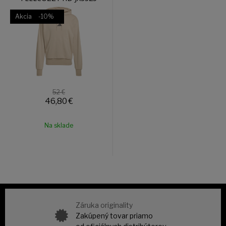
Akcia
-10%
52 €
46,80
€
Na sklade
Záruka originality
Zakúpený tovar priamo