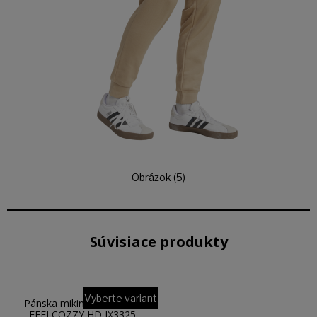
Obrázok (5)
Súvisiace produkty
Vyberte variant
Pánska mikina ADIDAS M
FEELCOZZY HD JX3325