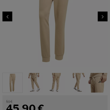
51 €
45,90
€