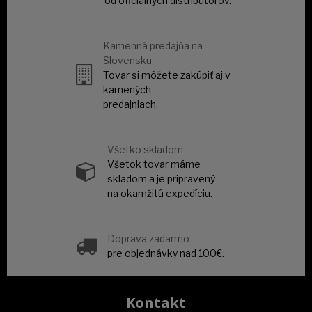
od oficiálnych distribútorov.
Kamenná predajňa na
Slovensku
Tovar si môžete zakúpiť aj v
kamených
predajniach.
Všetko skladom
Všetok tovar máme
skladom a je pripravený
na okamžitú expedíciu.
Doprava zadarmo
pre objednávky nad 100€.
Kontakt