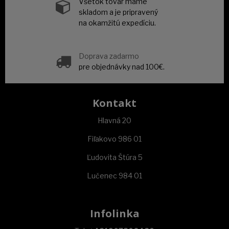
Všetok tovar máme
skladom a je pripravený
na okamžitú expedíciu.
Doprava zadarmo
pre objednávky nad 100€.
Kontakt
Hlavná 20
Fiľakovo 986 01
Ľudovita Štúra 5
Lučenec 984 01
Infolinka