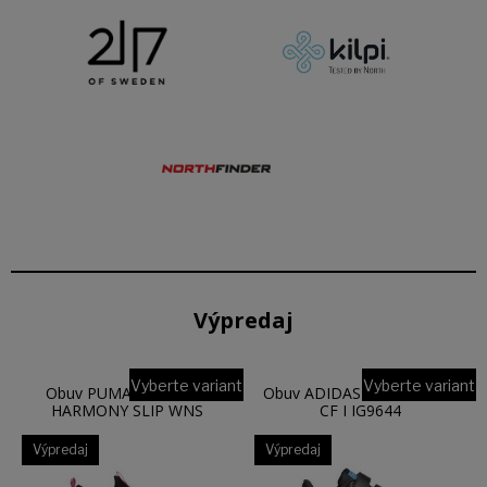
Výpredaj
Vyberte variant
Vyberte variant
Obuv PUMA SOFTRIDE
Obuv ADIDAS VS SWITCH 3
HARMONY SLIP WNS
CF I IG9644
37960604
Výpredaj
Výpredaj