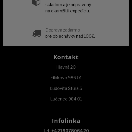
skladom a je pripravený
na okamžitú expedíciu.
Doprava zadarmo
pre objednávky nad 100€.
Kontakt
Hlavná 20
Fiľakovo 986 01
Ľudovita Štúra 5
Lučenec 984 01
Infolinka
Tel.:
+421907806420