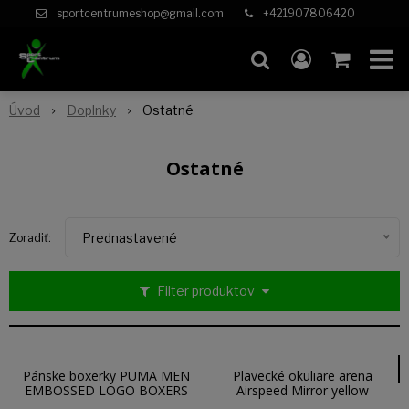
sportcentrumeshop@gmail.com
+421907806420
Úvod
Doplnky
Ostatné
Ostatné
Prednastavené
Zoradiť:
Filter produktov
Pánske boxerky PUMA MEN
Plavecké okuliare arena
EMBOSSED LOGO BOXERS
Airspeed Mirror yellow
2P 93895602
copper-black 003151200