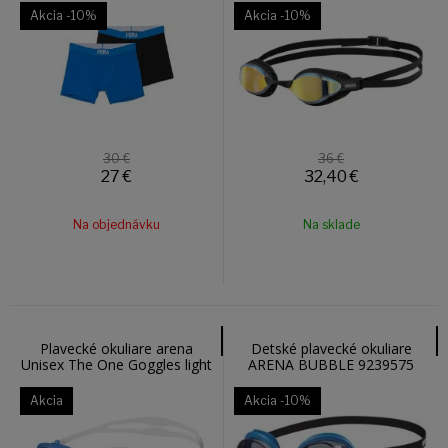
Akcia
-10%
Akcia
-10%
30 €
36 €
27
€
32,40
€
Na objednávku
Na sklade
Plavecké okuliare arena
Detské plavecké okuliare
Unisex The One Goggles light
ARENA BUBBLE 9239575
smoke-blue 001430571
Akcia
Akcia
-10%