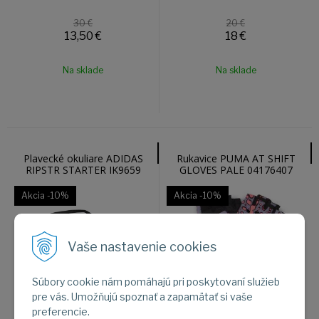
30 €
20 €
13,50
€
18
€
Na sklade
Na sklade
Plavecké okuliare ADIDAS
Rukavice PUMA AT SHIFT
RIPSTR STARTER IK9659
GLOVES PALE 04176407
Akcia
-10%
Akcia
-10%
Vaše nastavenie cookies
Súbory cookie nám pomáhajú pri poskytovaní služieb
pre vás. Umožňujú spoznať a zapamätať si vaše
25 €
27 €
22,50
€
24,30
€
preferencie.