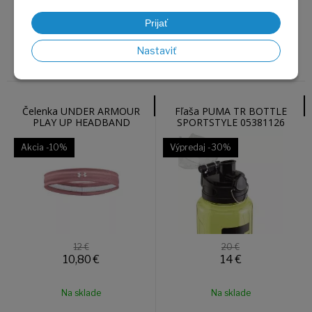
Prijať
Na sklade
Na sklade
Nastaviť
Čelenka UNDER ARMOUR
Fľaša PUMA TR BOTTLE
PLAY UP HEADBAND
SPORTSTYLE 05381126
1366241-697
Akcia
-10%
Výpredaj
-30%
12 €
20 €
10,80
€
14
€
Na sklade
Na sklade