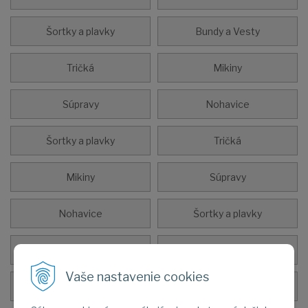
Šortky a plavky
Bundy a Vesty
Tričká
Mikiny
Súpravy
Nohavice
Šortky a plavky
Tričká
Mikiny
Súpravy
Nohavice
Šortky a plavky
Štucne
Chrániče
Vaše nastavenie cookies
Rukavice
Beh