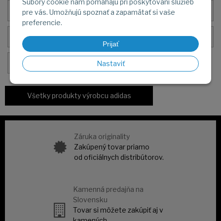
Súbory cookie nám pomáhajú pri poskytovaní služieb
Outdoor
Plávanie
pre vás. Umožňujú spoznať a zapamätať si vaše
preferencie.
Tréning
Futbal
Prijať
Basketbal
Nastaviť
Všetky produkty výrobcu adidas
Záruka originality
Zakúpený tovar priamo
od oficiálnych distribútorov.
Kamenná predajňa na
Slovensku
Tovar si môžete zakúpiť aj v
kamených