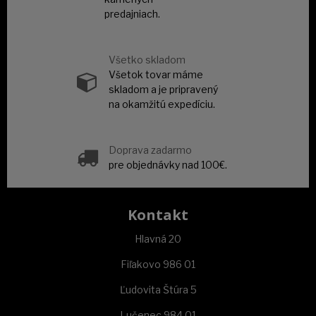
predajniach.
Všetko skladom
Všetok tovar máme
skladom a je pripravený
na okamžitú expedíciu.
Doprava zadarmo
pre objednávky nad 100€.
Kontakt
Hlavná 20
Fiľakovo 986 01
Ľudovita Štúra 5
Lučenec 984 01