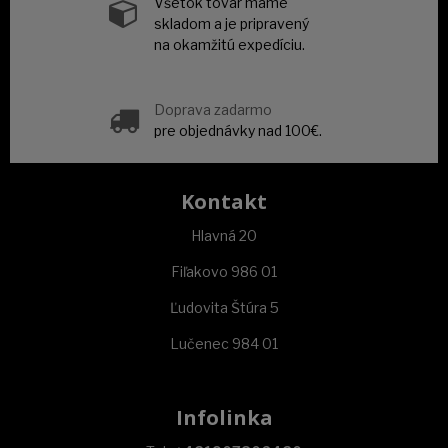
Všetok tovar máme
skladom a je pripravený
na okamžitú expedíciu.
Doprava zadarmo
pre objednávky nad 100€.
Kontakt
Hlavná 20
Fiľakovo 986 01
Ľudovita Štúra 5
Lučenec 984 01
Infolinka