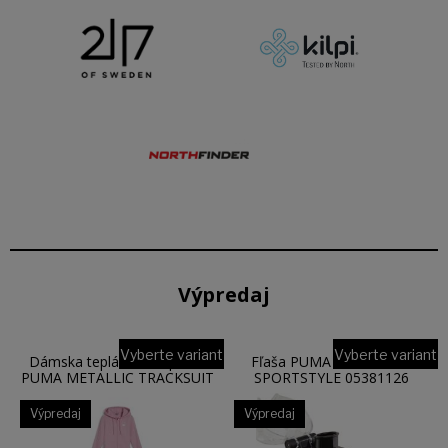
Výpredaj
Vyberte variant
Vyberte variant
Dámska tepláková súprava
Fľaša PUMA TR BOTTLE
PUMA METALLIC TRACKSUIT
SPORTSTYLE 05381126
FL 68304648
Výpredaj
Výpredaj