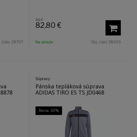
92 €
82,80
€
. čislo:
28797
Na sklade
Obj. čislo:
28669
Súpravy
ava
Pánska tepláková súprava
I8878
ADIDAS TIRO ES TS JD0468
Akcia
-10%