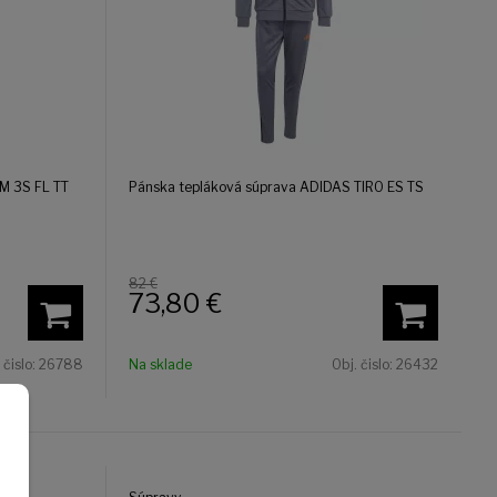
M 3S FL TT
Pánska tepláková súprava ADIDAS TIRO ES TS
82 €
73,80
€
 čislo:
26788
Na sklade
Obj. čislo:
26432