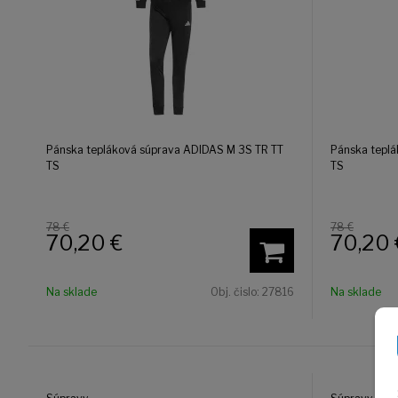
Pánska tepláková súprava ADIDAS M 3S TR TT
Pánska tepl
TS
TS
78 €
78 €
70,20
€
70,20
Na sklade
Obj. čislo:
27816
Na sklade