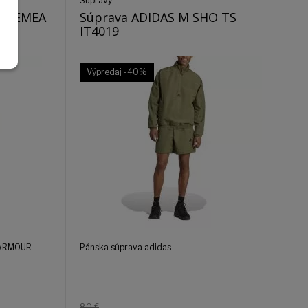
Súpravy
UR EMEA
Súprava ADIDAS M SHO TS
1
IT4019
Výpredaj
-40%
 ARMOUR
Pánska súprava adidas
80 €