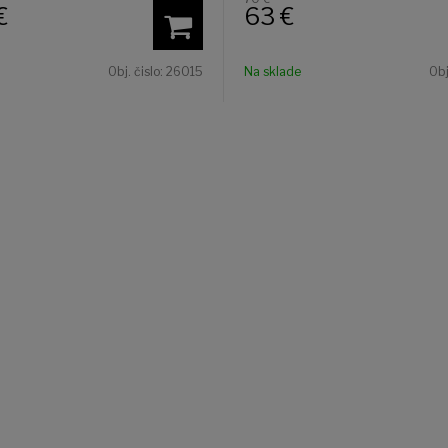
€
63
€
Obj. čislo:
26015
Na sklade
Obj