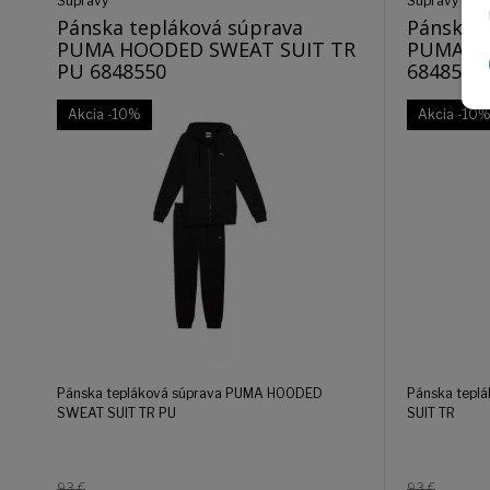
Súpravy
Súpravy
Pánska tepláková súprava
Pánska t
PUMA HOODED SWEAT SUIT TR
PUMA CL
PU 6848550
6848543
Akcia
-10%
Akcia
-10
Pánska tepláková súprava PUMA HOODED
Pánska tepl
SWEAT SUIT TR PU
SUIT TR
93 €
93 €