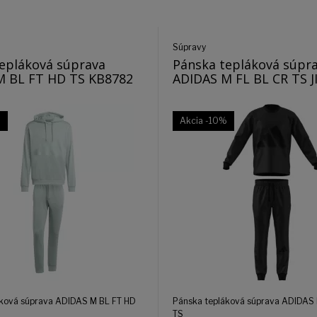
Súpravy
epláková súprava
Pánska tepláková súpr
M BL FT HD TS KB8782
ADIDAS M FL BL CR TS J
%
Akcia
-10%
áková súprava ADIDAS M BL FT HD
Pánska tepláková súprava ADIDAS 
TS