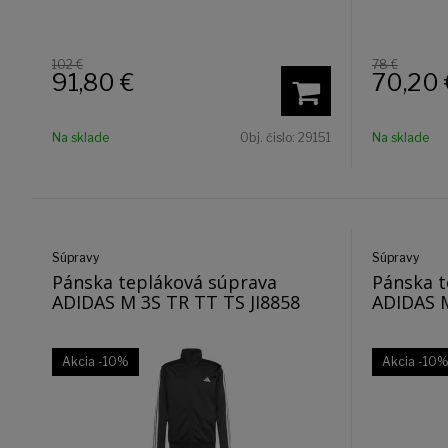
102 €
78 €
91,80
€
70,20
Na sklade
Obj. čislo:
29151
Na sklade
Súpravy
Súpravy
Pánska tepláková súprava
Pánska t
ADIDAS M 3S TR TT TS JI8858
ADIDAS M
Akcia
-10%
Akcia
-10