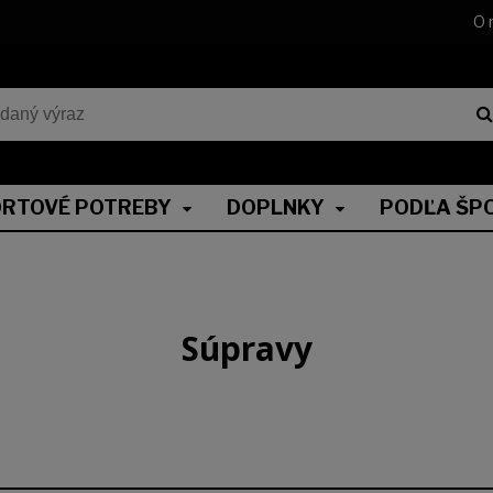
O 
RTOVÉ POTREBY
DOPLNKY
PODĽA ŠP
Súpravy