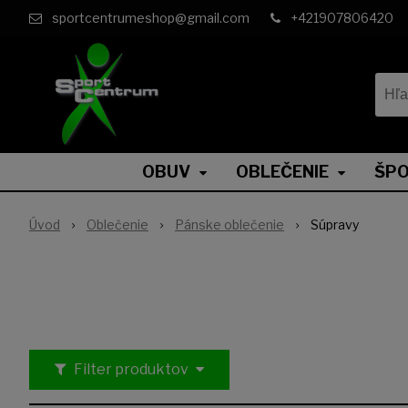
sportcentrumeshop@gmail.com
+421907806420
OBUV
OBLEČENIE
ŠPO
Úvod
Oblečenie
Pánske oblečenie
Súpravy
Filter produktov