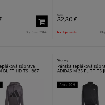
92 €
€
82,80
€
Obj. čislo:
29147
Na objednávku
Obj
Súpravy
epláková súprava
Pánska tepláková súpr
 BL FT HD TS JI8871
ADIDAS M 3S FL TT TS J
%
Akcia
-10%