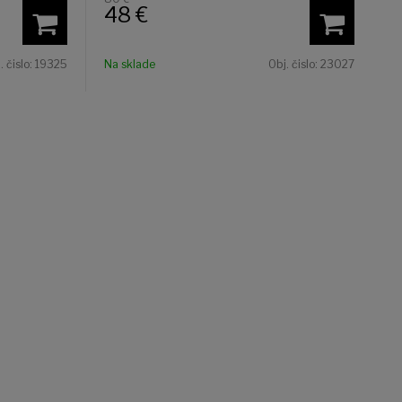
48
€
. čislo:
19325
Na sklade
Obj. čislo:
23027