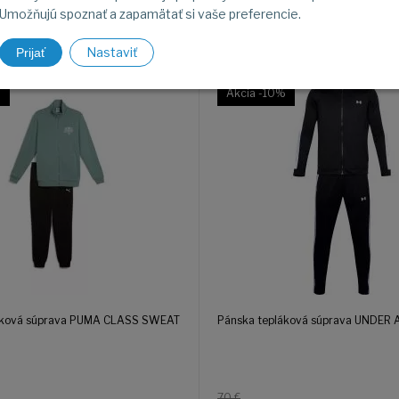
Súpravy
Umožňujú spoznať a zapamätať si vaše preferencie.
epláková súprava
Súprava UNDER ARMO
ASS SWEAT SUIT TR
TRACK SUIT 1357139-00
Nastaviť
Prijať
0
%
Akcia
-10%
áková súprava PUMA CLASS SWEAT
Pánska tepláková súprava UNDER
70 €