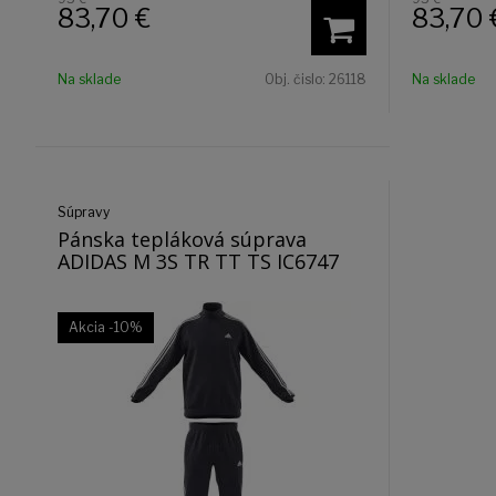
83,70
€
83,70
Na sklade
Obj. čislo:
26118
Na sklade
Súpravy
Pánska tepláková súprava
ADIDAS M 3S TR TT TS IC6747
Akcia
-10%