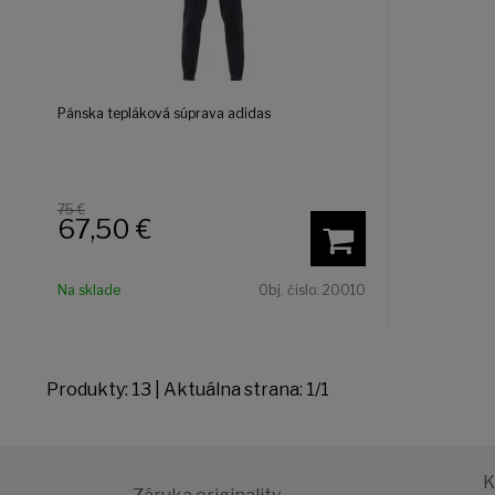
Pánska tepláková súprava adidas
75 €
67,50
€
Na sklade
Obj. čislo:
20010
Produkty:
13
| Aktuálna strana:
1
/
1
K