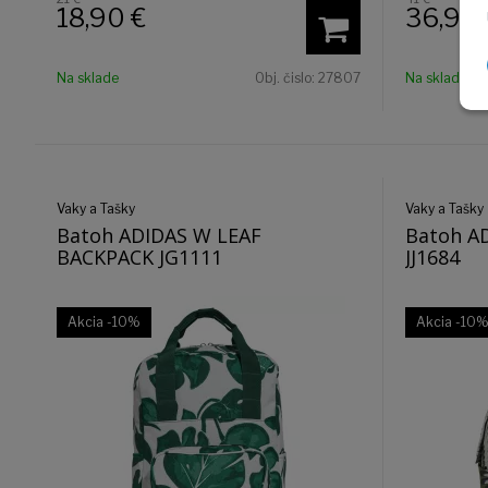
18,90
€
36,90
Na sklade
Obj. čislo:
27807
Na sklade
Vaky a Tašky
Vaky a Tašky
Batoh ADIDAS W LEAF
Batoh A
BACKPACK JG1111
JJ1684
Akcia
-10%
Akcia
-10