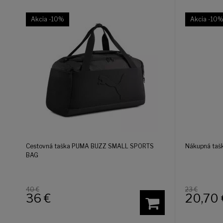
Akcia
-10%
Akcia
-10
Cestovná taška PUMA BUZZ SMALL SPORTS
Nákupná taš
BAG
40 €
23 €
36
€
20,70