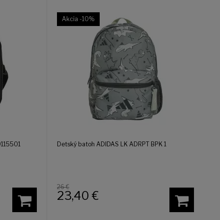
Akcia
-10%
9115501
Detský batoh ADIDAS LK ADRPT BPK 1
26 €
23,40
€