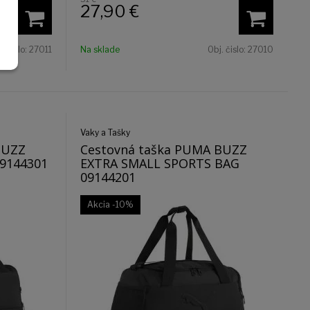
27,90
€
. čislo:
27011
Na sklade
Obj. čislo:
27010
Vaky a Tašky
BUZZ
Cestovná taška PUMA BUZZ
9144301
EXTRA SMALL SPORTS BAG
09144201
Akcia
-10%