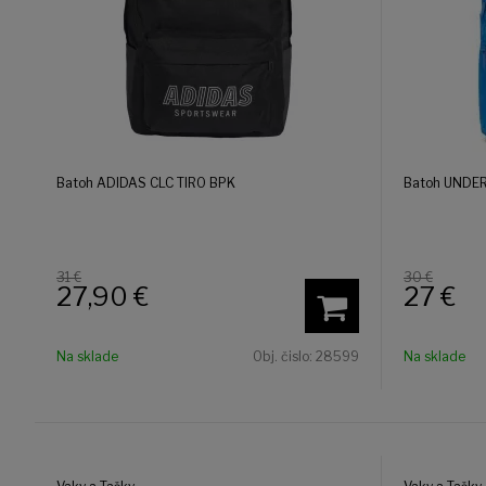
Batoh ADIDAS CLC TIRO BPK
Batoh UNDE
31 €
30 €
27,90
€
27
€
Na sklade
Obj. čislo:
28599
Na sklade