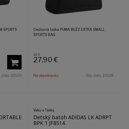
UM SPORTS
Cestovná taška PUMA BUZZ EXTRA SMALL
SPORTS BAG
31 €
27,90
€
. čislo:
26529
Na objednávku
Obj. čislo:
26528
Vaky a Tašky
PORTABLE
Detský batoh ADIDAS LK ADRPT
BPK 1 JF8514