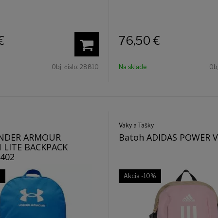
€
76,50
€
Obj. čislo:
28810
Na sklade
Obj
Vaky a Tašky
UNDER ARMOUR
Batoh ADIDAS POWER VI
LITE BACKPACK
-402
%
Akcia
-10%