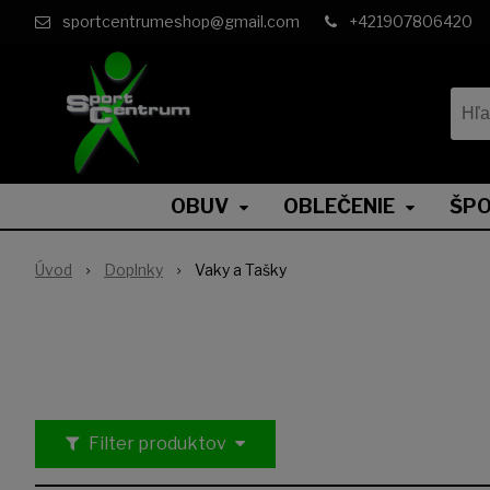
sportcentrumeshop@gmail.com
+421907806420
OBUV
OBLEČENIE
ŠPO
Úvod
Doplnky
Vaky a Tašky
Filter produktov