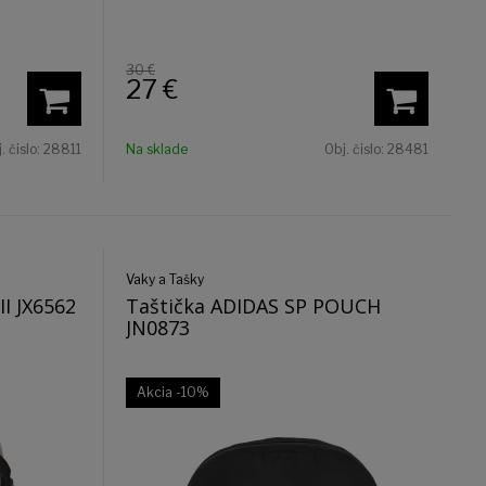
30 €
27
€
. čislo:
28811
Na sklade
Obj. čislo:
28481
Vaky a Tašky
I JX6562
Taštička ADIDAS SP POUCH
JN0873
Akcia
-10%