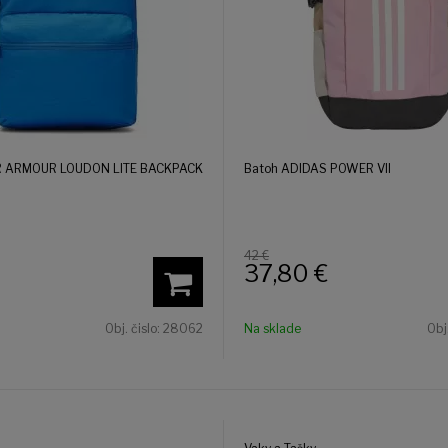
R ARMOUR LOUDON LITE BACKPACK
Batoh ADIDAS POWER VII
42 €
37,80
€
Obj. čislo:
28062
Na sklade
Obj