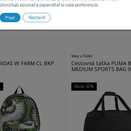
€
36,90
€
Umožňujú spoznať a zapamätať si vaše preferencie.
Nastaviť
Prijať
Obj. čislo:
27012
Na sklade
Obj
Vaky a Tašky
DIDAS W FARM CL BKP
Cestovná taška PUMA 
MEDIUM SPORTS BAG 0
%
Akcia
-10%