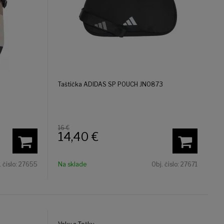
Taštička ADIDAS SP POUCH JN0873
16 €
14,40
€
. čislo:
27655
Na sklade
Obj. čislo:
27671