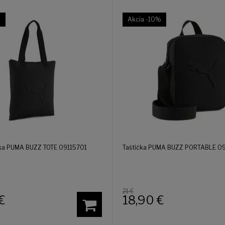
%
Akcia
-10%
ka PUMA BUZZ TOTE 09115701
Taštička PUMA BUZZ PORTABLE 0
21 €
€
18,90
€