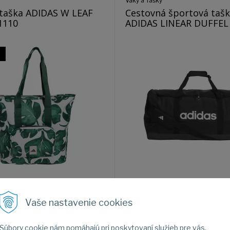
Vaky a Tašky
taška ADIDAS W LEAF
Cestovná športová taš
 JG1110
ADIDAS LINEAR DUFFEL 
%
a ADIDAS W LEAF TOTE
Cestovná športová taška ADIDAS 
DUFFEL L
Vaše nastavenie cookies
Súbory cookie nám pomáhajú pri poskytovaní služieb pre vás.