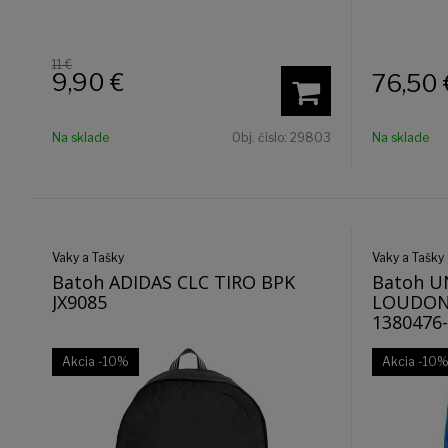
11 €
9,90
€
76,50
Na sklade
Obj. čislo:
29803
Na sklade
Vaky a Tašky
Vaky a Tašky
Batoh ADIDAS CLC TIRO BPK
Batoh 
JX9085
LOUDON 
1380476
Akcia
-10%
Akcia
-10