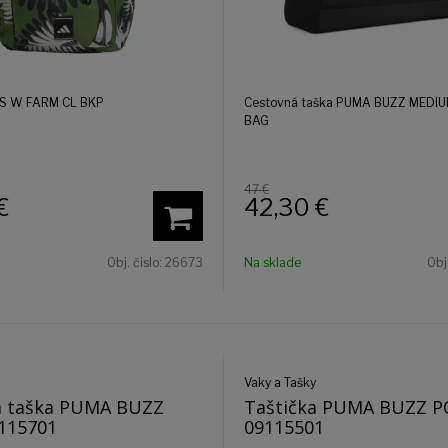
AS W FARM CL BKP
Cestovná taška PUMA BUZZ MEDI
BAG
47 €
€
42,30
€
Obj. čislo:
26673
Na sklade
Obj
Vaky a Tašky
 taška PUMA BUZZ
Taštička PUMA BUZZ 
115701
09115501