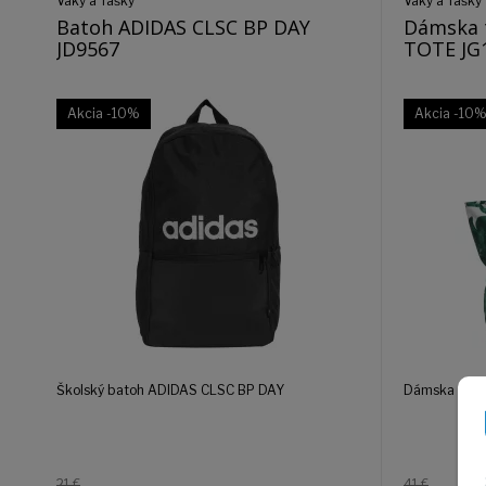
Vaky a Tašky
Vaky a Tašky
Batoh ADIDAS CLSC BP DAY
Dámska 
JD9567
TOTE
Akcia
-10%
Akcia
-10
Školský batoh ADIDAS CLSC BP DAY
Dámska tašk
21 €
41 €