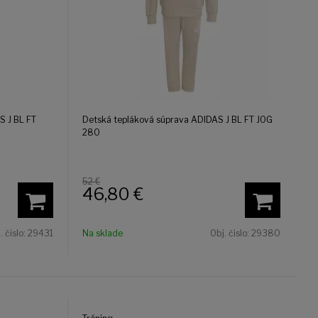
S J BL FT
Detská tepláková súprava ADIDAS J BL FT JOG
280
52 €
46,80
€
. čislo:
29431
Na sklade
Obj. čislo:
29380