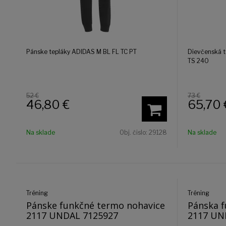
Pánske tepláky ADIDAS M BL FL TC PT
Dievčenská t
TS 240
52 €
73 €
46,80
€
65,70
Na sklade
Obj. čislo:
29128
Na sklade
Tréning
Tréning
Pánske funkčné termo nohavice
Pánska 
2117 UNDAL 7125927
2117 UN