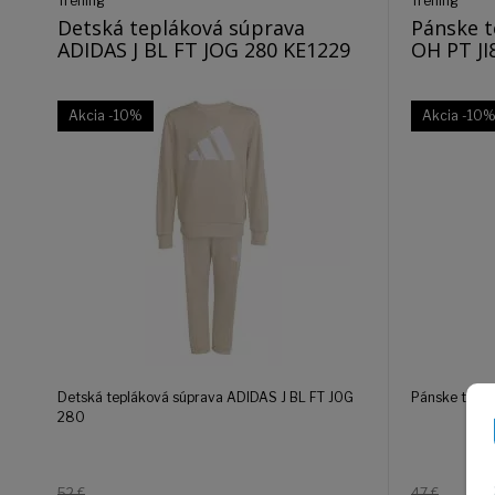
Tréning
Tréning
Detská tepláková súprava
Pánske t
ADIDAS J BL FT JOG 280 KE1229
OH PT JI
Akcia
-10%
Akcia
-10
Detská tepláková súprava ADIDAS J BL FT JOG
Pánske tepl
280
52 €
47 €