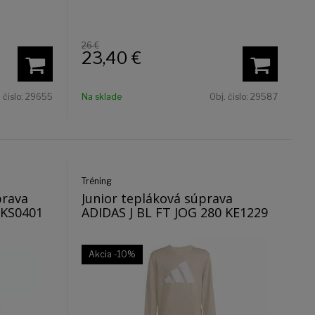
26 €
23,40
€
 čislo:
29655
Na sklade
Obj. čislo:
29587
Tréning
prava
Junior tepláková súprava
 KS0401
ADIDAS J BL FT JOG 280 KE1229
Akcia
-10%