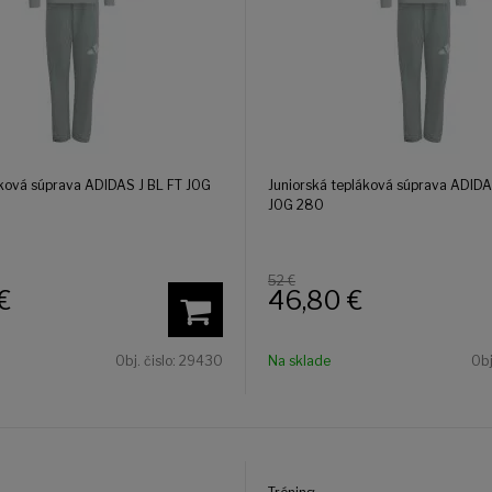
ková súprava ADIDAS J BL FT JOG
Juniorská tepláková súprava ADIDA
JOG 280
52 €
€
46,80
€
Obj. čislo:
29430
Na sklade
Obj