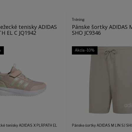
Tréning
ežecké tenisky ADIDAS
Pánske šortky ADIDAS M
H EL C JQ1942
SHO JC9346
%
Akcia
-10%
cké tenisky ADIDAS X PLRPATH EL
Pánske šortky ADIDAS M LIN SJ SH