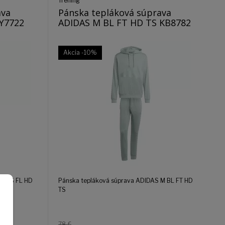
Tréning
ava
Pánska tepláková súprava
JY7722
ADIDAS M BL FT HD TS KB8782
Akcia
-10%
 M 3S FL HD
Pánska tepláková súprava ADIDAS M BL FT HD
TS
78 €