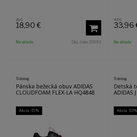
21 €
47 €
18,90
€
33,96
Na sklade
Obj. čislo:
29693
Na sklade
Tréning
Tréning
Pánska bežecká obuv ADIDAS
Detská t
CLOUDFOAM FLEX-LA HQ4848
ADIDAS J
Akcia
-15%
Akcia
-10