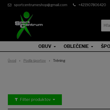
sportcentrumeshop@gmail.com
+421907806420
OBUV
OBLEČENIE
ŠPO
Úvod
Podľa športov
Tréning
Filter produktov