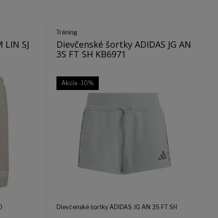
Tréning
 LIN SJ
Dievčenské šortky ADIDAS JG AN
3S FT SH KB6971
Akcia
-10%
O
Dievčenské šortky ADIDAS JG AN 3S FT SH