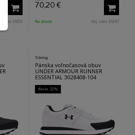
70,20
€
. čislo:
29151
Na sklade
Obj. čislo:
29147
Tréning
uv
Pánska voľnočasová obuv
ER
UNDER ARMOUR RUNNER
ESSENTIAL 3028408-104
Akcia
-15%