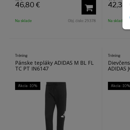
46,80
€
42,30
Na sklade
Obj. čislo:
29378
Na sklade
Tréning
Tréning
Pánske tepláky ADIDAS M BL FL
Dievčens
TC PT IN6147
ADIDAS J
Akcia
-10%
Akcia
-10