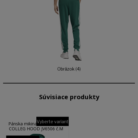
Obrázok (4)
Súvisiace produkty
Vyberte variant
Pánska mikina ADIDAS M C
COLLEG HOOD JV6506 č.M