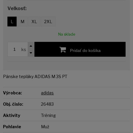
Veľkosť:
L
M
XL
2XL
Na sklade
ks
Pridať do košíka
Pánske tepláky ADIDAS M 3S PT
Výrobca:
adidas
Obj. čislo:
26483
Aktivity
Tréning
Pohlavie
Muž