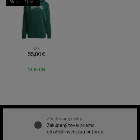
Akcia
-10%
62 €
55,80
€
Na sklade
Záruka originality
Zakúpený tovar priamo
od oficiálnych distribútorov.