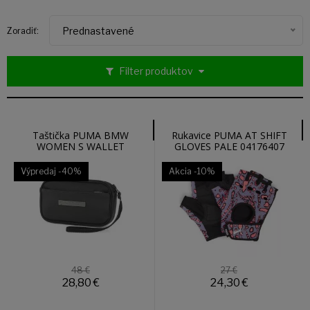
Prednastavené
Zoradiť:
Filter produktov
Taštička PUMA BMW
Rukavice PUMA AT SHIFT
WOMEN S WALLET
GLOVES PALE 04176407
05430001
Výpredaj
-40%
Akcia
-10%
48 €
27 €
28,80
€
24,30
€