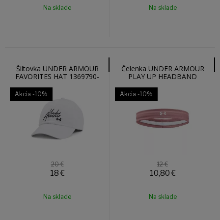
Na sklade
Na sklade
Šiltovka UNDER ARMOUR
Čelenka UNDER ARMOUR
FAVORITES HAT 1369790-
PLAY UP HEADBAND
102
1366241-697
Akcia
-10%
Akcia
-10%
20 €
12 €
18
€
10,80
€
Na sklade
Na sklade