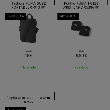
Taštička PUMA BUZZ
Potítko PUMA TR ESS
PORTABLE 07913701
WRISTBAND 05386701
Akcia
-10%
Akcia
-10%
20 €
11 €
18
€
9,90
€
Na sklade
Na sklade
Čiapka ADIDAS ESS BEANIE
II3522