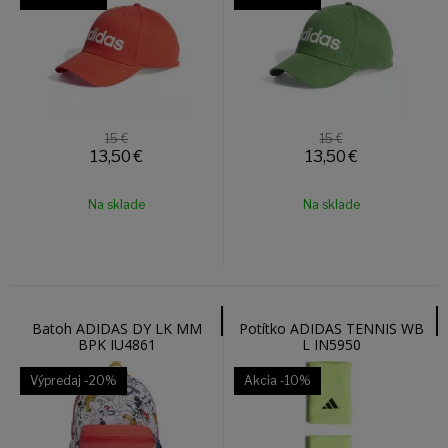
15 €
15 €
13,50
€
13,50
€
Na sklade
Na sklade
Batoh ADIDAS DY LK MM
Potítko ADIDAS TENNIS WB
BPK IU4861
L IN5950
Výpredaj
-20%
Akcia
-10%