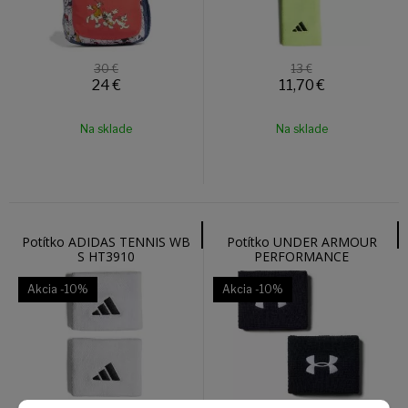
30 €
13 €
24
€
11,70
€
Na sklade
Na sklade
Potítko ADIDAS TENNIS WB
Potítko UNDER ARMOUR
S HT3910
PERFORMANCE
WRISTBANDS 1276991-001
Akcia
-10%
Akcia
-10%