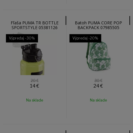
Fľaša PUMA TR BOTTLE
Batoh PUMA CORE POP
SPORTSTYLE 05381126
BACKPACK 07985505
Výpredaj
-30%
Výpredaj
-20%
20 €
30 €
14
€
24
€
Na sklade
Na sklade