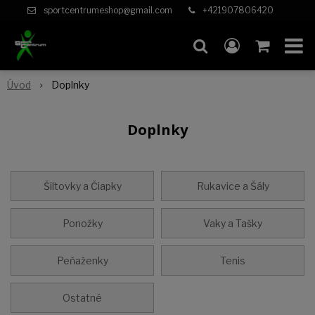
sportcentrumeshop@gmail.com
+421907806420
Úvod
Doplnky
Doplnky
Šiltovky a Čiapky
Rukavice a Šály
Ponožky
Vaky a Tašky
Peňaženky
Tenis
Ostatné