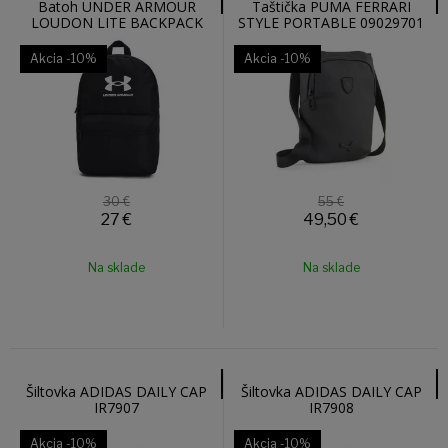
Batoh UNDER ARMOUR
Taštička PUMA FERRARI
LOUDON LITE BACKPACK
STYLE PORTABLE 09029701
1380476-001
Akcia
-10%
Akcia
-10%
30 €
55 €
27
€
49,50
€
Na sklade
Na sklade
Šiltovka ADIDAS DAILY CAP
Šiltovka ADIDAS DAILY CAP
IR7907
IR7908
Akcia
-10%
Akcia
-10%