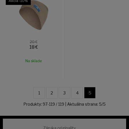
Akcia
-10%
20 €
18
€
Na sklade
1
2
3
4
5
Produkty:
97
-
119
/
119
| Aktuálna strana:
5
/
5
Záruka originality