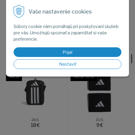
10 €
10 €
9
€
9
€
Vaše nastavenie cookies
Na sklade
Na sklade
Súbory cookie nám pomáhajú pri poskytovaní služieb
pre vás. Umožňujú spoznať a zapamätať si vaše
preferencie.
Prijať
Taštička ADIDAS TR
Potítko ADIDAS TENNIS WB
Nastaviť
ORGANIZER HT4752
S IC3567
Akcia
Akcia
-10%
18 €
10 €
18
€
9
€