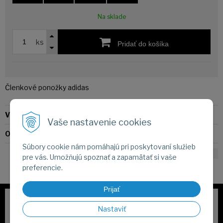
Na sklade
ks
Pridať do košíka
Členkové ponožky adidas
Výrobca:
adidas
Vaše nastavenie cookies
Obj. čislo:
27652
Súbory cookie nám pomáhajú pri poskytovaní služieb
pre vás. Umožňujú spoznať a zapamätať si vaše
preferencie.
Prijať
Záruka originality
Nastaviť
Zakúpený tovar priamo