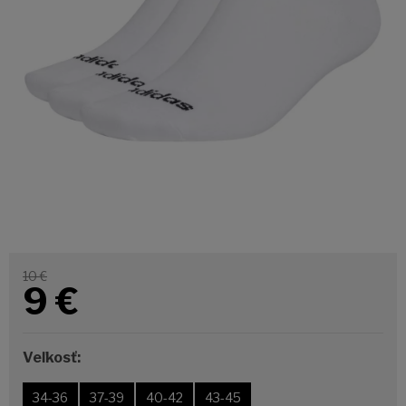
10 €
9
€
Veľkosť:
34-36
37-39
40-42
43-45