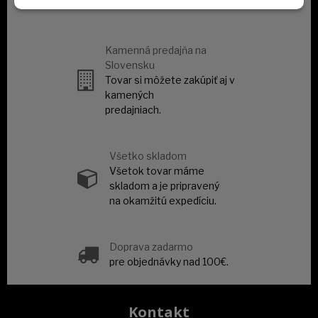
od oficiálnych distribútorov.
Kamenná predajňa na
Slovensku
Tovar si môžete zakúpiť aj v
kamených
predajniach.
Všetko skladom
Všetok tovar máme
skladom a je pripravený
na okamžitú expedíciu.
Doprava zadarmo
pre objednávky nad 100€.
Kontakt