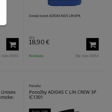
K 1
Detský batoh ADIDAS KIDS LIN BPK
21 €
18,90
€
. čislo:
26156
Na sklade
Obj. čislo:
26154
Ponožky
 Unisex
Ponožky ADIDAS C LIN CREW 3P
 smoke-
IC1301
Akcia
-10%