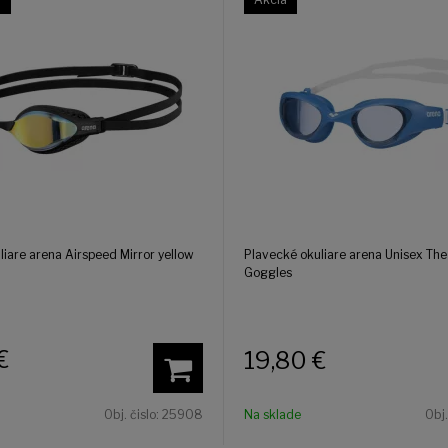
liare arena Airspeed Mirror yellow
Plavecké okuliare arena Unisex Th
Goggles
€
19,80
€
Obj. čislo:
25908
Na sklade
Obj.