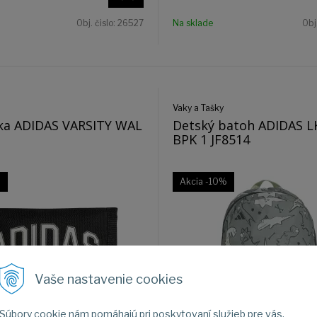
Obj. čislo:
26527
Na sklade
Obj
Vaky a Tašky
ka ADIDAS VARSITY WAL
Detský batoh ADIDAS 
BPK 1 JF8514
%
Akcia
-10%
Vaše nastavenie cookies
Súbory cookie nám pomáhajú pri poskytovaní služieb pre vás.