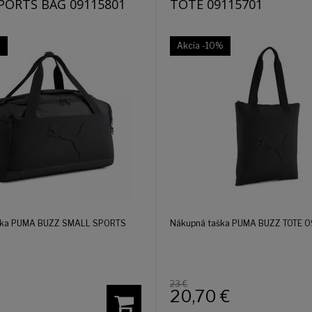
PORTS BAG 09115801
TOTE 09115701
%
Akcia
-10%
aška PUMA BUZZ SMALL SPORTS
Nákupná taška PUMA BUZZ TOTE 0
23 €
20,70
€