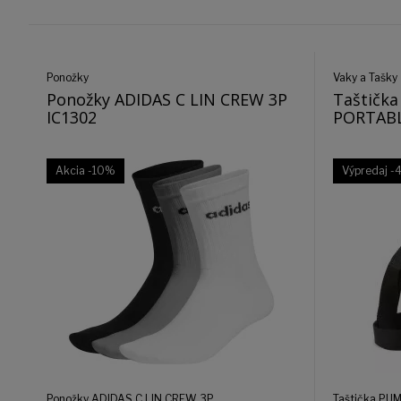
Ponožky
Vaky a Tašky
Ponožky ADIDAS C LIN CREW 3P
Taštičk
IC1302
PORTABL
Akcia
-10%
Výpredaj
-
Ponožky ADIDAS C LIN CREW 3P
Taštička P