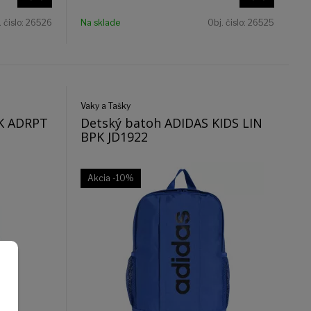
. čislo:
26526
Na sklade
Obj. čislo:
26525
Vaky a Tašky
LK ADRPT
Detský batoh ADIDAS KIDS LIN
BPK JD1922
Akcia
-10%