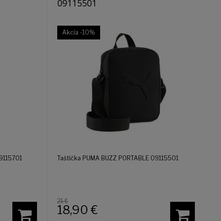
09115501
Akcia
-10%
9115701
Taštička PUMA BUZZ PORTABLE 09115501
21 €
18,90
€