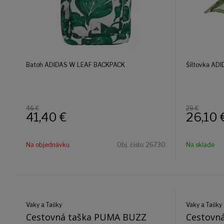
Batoh ADIDAS W LEAF BACKPACK
Šiltovka AD
46 €
29 €
41,40
€
26,10
Na objednávku
Obj. čislo:
26730
Na sklade
Vaky a Tašky
Vaky a Tašky
Cestovná taška PUMA BUZZ
Cestovn