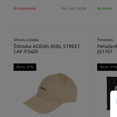
Na objednávku
Obj. čislo:
26528
Na sklade
Šiltovky a Čiapky
Peňaženky
Šiltovka ADIDAS BSBL STREET
Peňažen
CAP IY5420
JG1107
Akcia
-10%
Akcia
-10