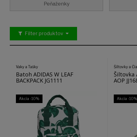
Peňaženky
Filter produktov
Vaky a Tašky
Šiltovky a Či
Batoh ADIDAS W LEAF
Šiltovk
BACKPACK JG1111
AOP JJ16
Akcia
-10%
Akcia
-10