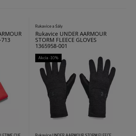
Rukavice a Šály
AARMOUR
Rukavice UNDER AARMOUR
-713
STORM FLEECE GLOVES
1365958-001
Akcia
-10%
LFTIME CUF
Rukavice UNDER AARMOUR STORM FLEECE