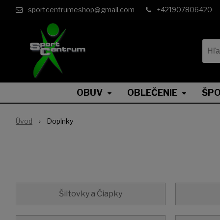
sportcentrumeshop@gmail.com
+421907806420
OBUV
OBLEČENIE
ŠPO
Úvod
Doplnky
Šiltovky a Čiapky