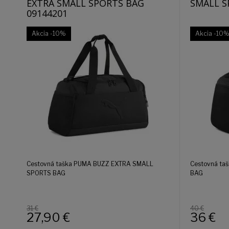
EXTRA SMALL SPORTS BAG
SMALL S
09144201
Akcia
-10%
Akcia
-10
Cestovná taška PUMA BUZZ EXTRA SMALL
Cestovná t
SPORTS BAG
BAG
31 €
40 €
27,90
€
36
€