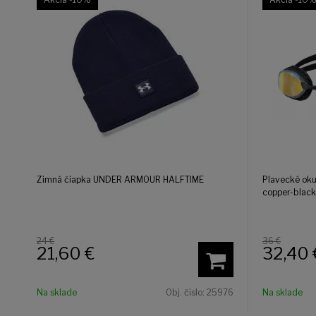
Zimná čiapka UNDER ARMOUR HALFTIME
Plavecké oku
copper-black
24 €
36 €
21,60
€
32,40
Na sklade
Obj. čislo:
25976
Na sklade