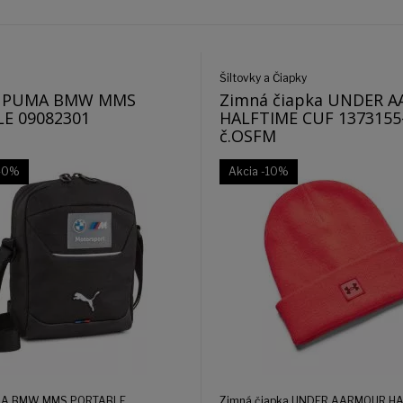
Šiltovky a Čiapky
a PUMA BMW MMS
Zimná čiapka UNDER 
E 09082301
HALFTIME CUF 1373155
č.OSFM
40%
Akcia
-10%
UMA BMW MMS PORTABLE
Zimná čiapka UNDER AARMOUR HA