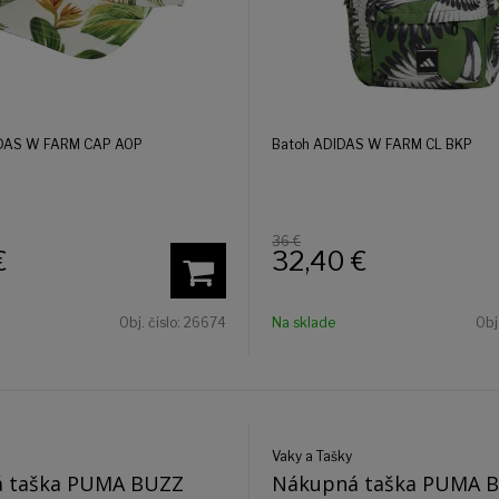
IDAS W FARM CAP AOP
Batoh ADIDAS W FARM CL BKP
36 €
€
32,40
€
Obj. čislo:
26674
Na sklade
Obj
Vaky a Tašky
á taška PUMA BUZZ
Nákupná taška PUMA 