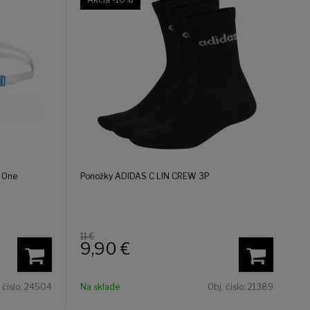
e One
Ponožky ADIDAS C LIN CREW 3P
11 €
9,90
€
 čislo:
24504
Na sklade
Obj. čislo:
21389