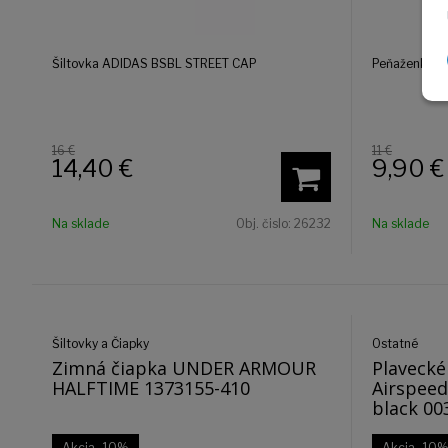
Šiltovka ADIDAS BSBL STREET CAP
Peňaženka 
16 €
11 €
14,40
€
9,90
€
Na sklade
Obj. čislo:
26232
Na sklade
Šiltovky a Čiapky
Ostatné
Zimná čiapka UNDER ARMOUR
Plavecké
HALFTIME 1373155-410
Airspeed
blac
Akcia
-10%
Akcia
-10