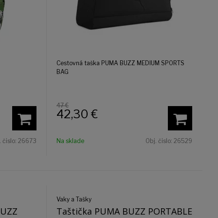
Cestovná taška PUMA BUZZ MEDIUM SPORTS
BAG
47 €
42,30
€
. čislo:
26673
Na sklade
Obj. čislo:
26529
Vaky a Tašky
BUZZ
Taštička PUMA BUZZ PORTABLE