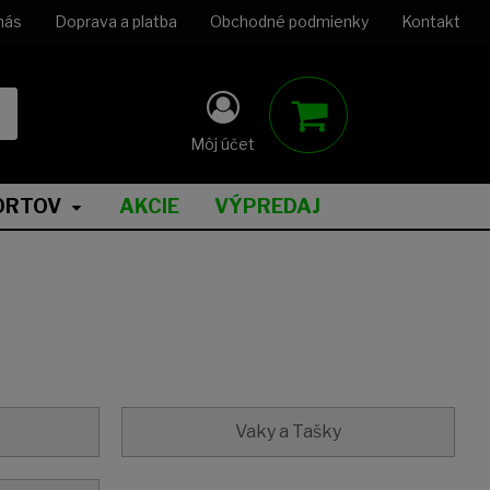
nás
Doprava a platba
Obchodné podmienky
Kontakt
Môj účet
ORTOV
AKCIE
VÝPREDAJ
Vaky a Tašky