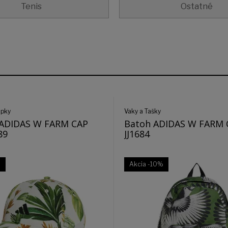
Tenis
Ostatné
apky
Vaky a Tašky
a ADIDAS W FARM CAP
Batoh ADIDAS W FARM 
89
JJ1684
%
Akcia
-10%