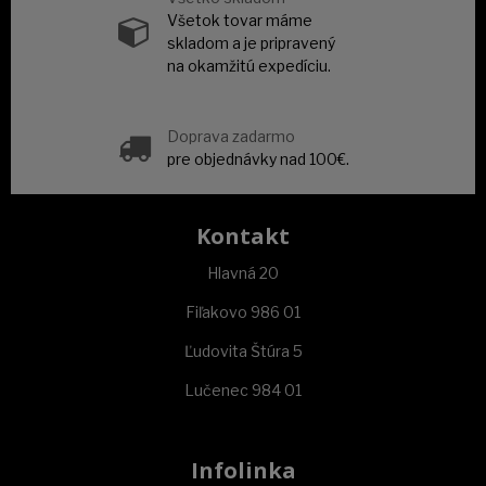
Všetok tovar máme
skladom a je pripravený
na okamžitú expedíciu.
Doprava zadarmo
pre objednávky nad 100€.
Kontakt
Hlavná 20
Fiľakovo 986 01
Ľudovita Štúra 5
Lučenec 984 01
Infolinka