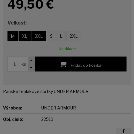
49,50
€
Veľkosť:
M
XL
3XL
S
L
2XL
Na sklade
ks
Pridať do košíka
Pánske teplákové šortky UNDER ARMOUR
Výrobca:
UNDER ARMOUR
Obj. čislo:
22519