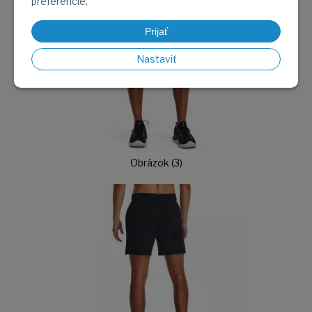
preferencie.
Prijať
Nastaviť
Obrázok (3)