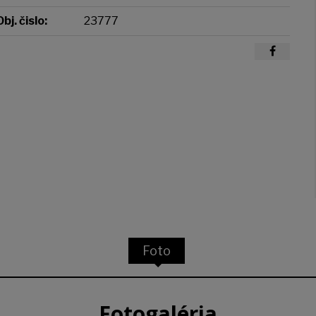
Obj. čislo:
23777
Foto
Fotogaléria