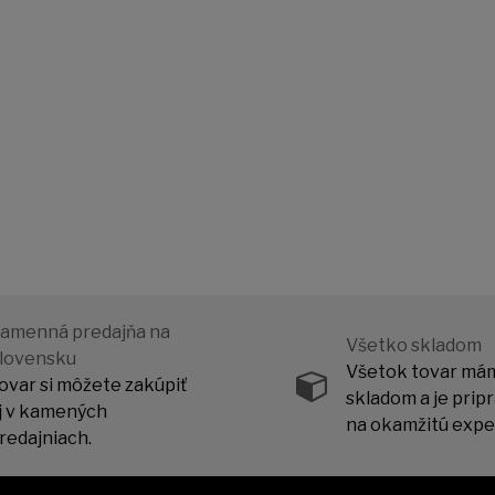
amenná predajňa na
Všetko skladom
lovensku
Všetok tovar má
ovar si môžete zakúpiť
skladom a je prip
j v kamených
na okamžitú exped
redajniach.