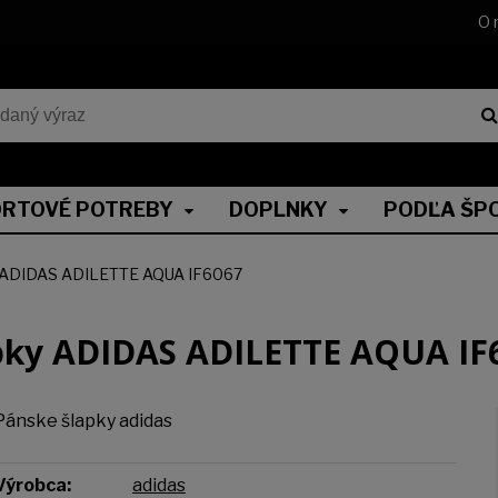
O 
RTOVÉ POTREBY
DOPLNKY
PODĽA ŠP
 ADIDAS ADILETTE AQUA IF6067
pky ADIDAS ADILETTE AQUA IF
Pánske šlapky adidas
Výrobca:
adidas