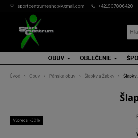
sportcentrumeshop@gmail.com
+421907806420
OBUV
OBLEČENIE
ŠPO
Úvod
Obuv
Pánska obuv
Šlapky a Žabky
Šlapky
Šla
Výpredaj
-30%