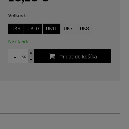
Veľkosť:
UK9
UK10
UK11
UK7
UK8
Na sklade
ks
Pridať do košíka