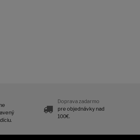
Doprava zadarmo
me
pre objednávky nad
ravený
100€.
íciu.