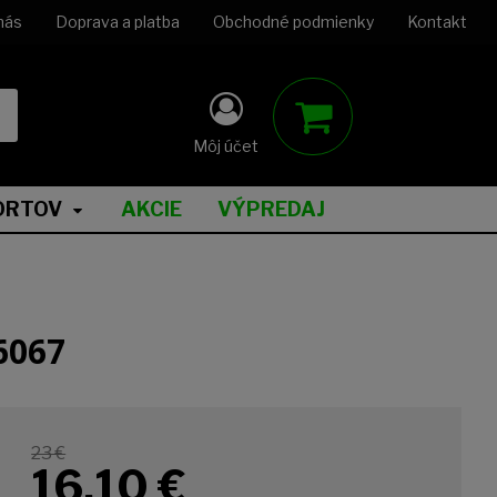
nás
Doprava a platba
Obchodné podmienky
Kontakt
Môj účet
ORTOV
AKCIE
VÝPREDAJ
6067
23 €
16,10
€