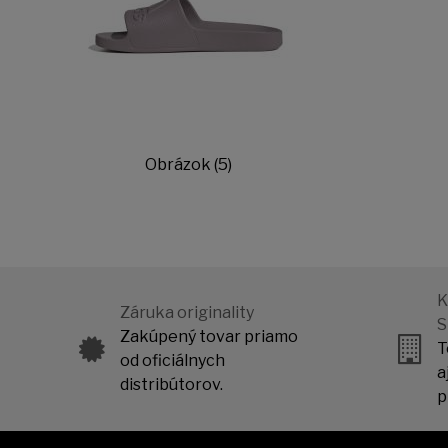
Obrázok (5)
K
Záruka originality
S
Zakúpený tovar priamo
T
od oficiálnych
a
distribútorov.
p