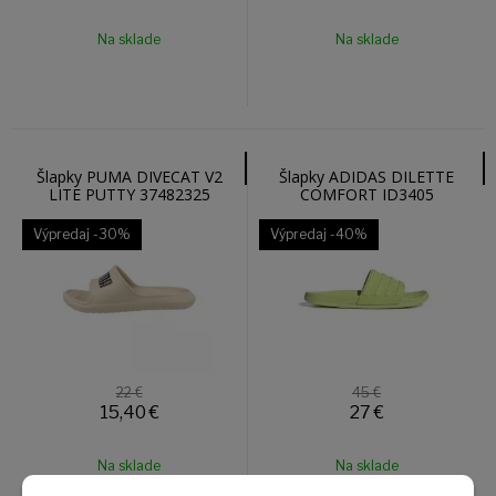
Na sklade
Na sklade
Šlapky PUMA DIVECAT V2
Šlapky ADIDAS DILETTE
LITE PUTTY 37482325
COMFORT ID3405
Výpredaj
-30%
Výpredaj
-40%
22 €
45 €
15,40
€
27
€
Na sklade
Na sklade