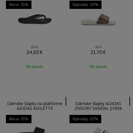
Akcia
-15%
Výpredaj
-30%
29 €
31 €
24,65
€
21,70
€
Na sklade
Na sklade
Dámske šlapky na platforme
Dámske šlapky ADIDAS
ADIDAS ADILETTE
ZNSORY SANDAL JI1856
PLATFORM HQ6179
Akcia
-15%
Výpredaj
-20%