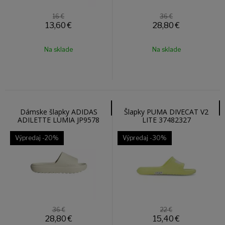
16 €
36 €
13,60
€
28,80
€
Na sklade
Na sklade
Dámske šlapky ADIDAS
Šlapky PUMA DIVECAT V2
ADILETTE LUMIA JP9578
LITE 37482327
Výpredaj
-20%
Výpredaj
-30%
36 €
22 €
28,80
€
15,40
€