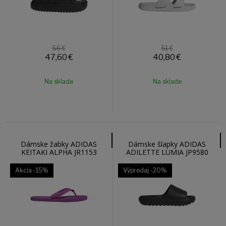
56 €
51 €
47,60
€
40,80
€
Na sklade
Na sklade
Dámske žabky ADIDAS
Dámske šlapky ADIDAS
KEITAKI ALPHA JR1153
ADILETTE LUMIA JP9580
Akcia
-15%
Výpredaj
-20%