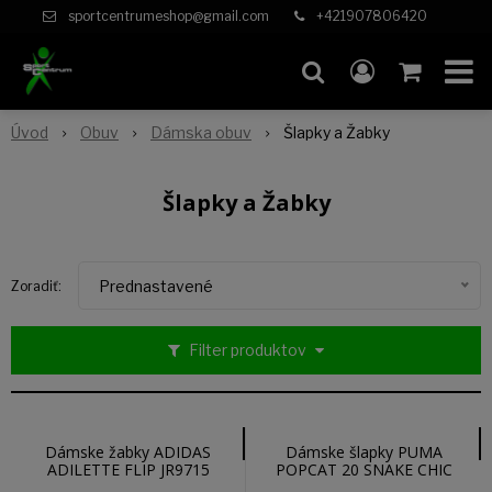
sportcentrumeshop@gmail.com
+421907806420
Úvod
Obuv
Dámska obuv
Šlapky a Žabky
Šlapky a Žabky
Prednastavené
Zoradiť:
Filter produktov
Dámske žabky ADIDAS
Dámske šlapky PUMA
ADILETTE FLIP JR9715
POPCAT 20 SNAKE CHIC
40170602