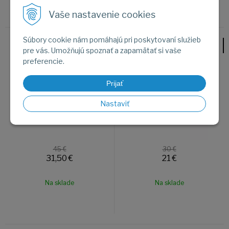
Vaše nastavenie cookies
Súbory cookie nám pomáhajú pri poskytovaní služieb
Šlapky ADIDAS ADILETTE
Šlapky ADIDAS ADILETTE
pre vás. Umožňujú spoznať a zapamätať si vaše
CLOG GZ5886
SHOWER IG3682
preferencie.
Výpredaj
-30%
Výpredaj
-30%
Prijať
Nastaviť
45 €
30 €
31,50
€
21
€
Na sklade
Na sklade