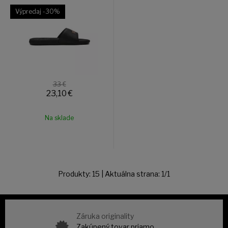
Výpredaj
-30%
33 €
23,10
€
Na sklade
Produkty:
15
| Aktuálna strana:
1
/
1
Záruka originality
Zakúpený tovar priamo