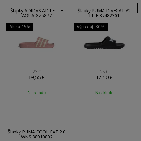
Šlapky ADIDAS ADILETTE
Šlapky PUMA DIVECAT V2
AQUA GZ5877
LITE 37482301
Akcia
-15%
Výpredaj
-30%
23 €
25 €
19,55
€
17,50
€
Na sklade
Na sklade
Šlapky PUMA COOL CAT 2.0
WNS 38910802