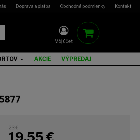
nás
Doprava a platba
Obchodné podmienky
Kontakt
Môj účet
ORTOV
AKCIE
VÝPREDAJ
5877
23 €
19,55
€