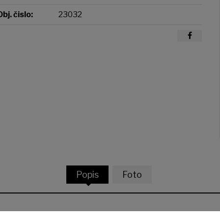
Obj. čislo:
23032
Popis
Foto
pky ADIDAS ADILETTE AQUA GZ