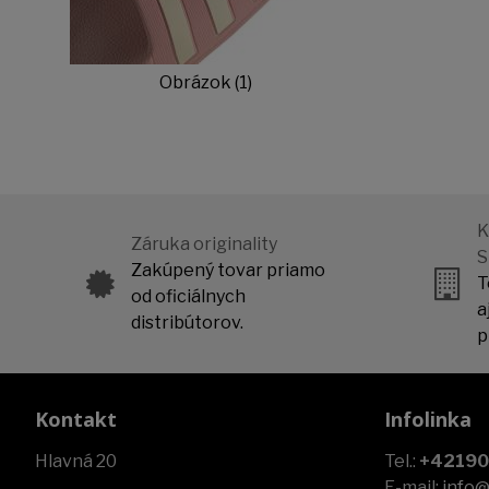
Obrázok (1)
K
Záruka originality
S
Zakúpený tovar priamo
T
od oficiálnych
a
distribútorov.
p
Kontakt
Infolinka
Hlavná 20
Tel.:
+4219
E-mail:
info