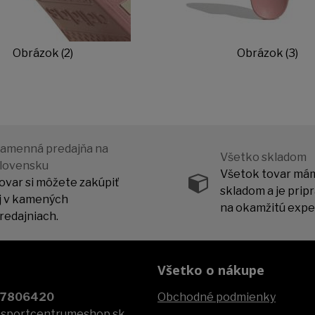
Obrázok (2)
Obrázok (3)
amenná predajňa na
Všetko skladom
lovensku
Všetok tovar má
ovar si môžete zakúpiť
skladom a je prip
j v kamených
na okamžitú exped
redajniach.
Všetko o nákupe
07806420
Obchodné podmienky
@sportcentrumeshop.sk