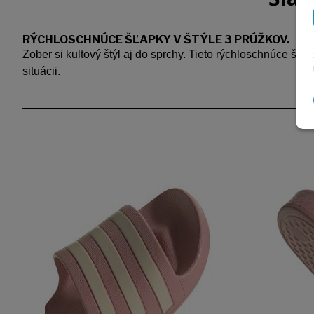
RÝCHLOSCHNÚCE ŠĽAPKY V ŠTÝLE 3 PRÚŽKOV.
Zober si kultový štýl aj do sprchy. Tieto rýchloschnúce šľa
situácii.