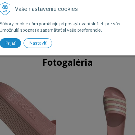
Vaše nastavenie cookies
pky zdobia 3 prúžky na zvršku a nesú sa na pohodlnej tlmiacej s
Súbory cookie nám pomáhajú pri poskytovaní služieb pre vás.
Umožňujú spoznať a zapamätať si vaše preferencie.
Nastaviť
Prijať
Fotogaléria