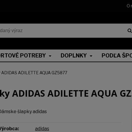
O 
RTOVÉ POTREBY
DOPLNKY
PODĽA ŠP
y ADIDAS ADILETTE AQUA GZ5877
pky ADIDAS ADILETTE AQUA GZ
Dámske šlapky adidas
Výrobca:
adidas