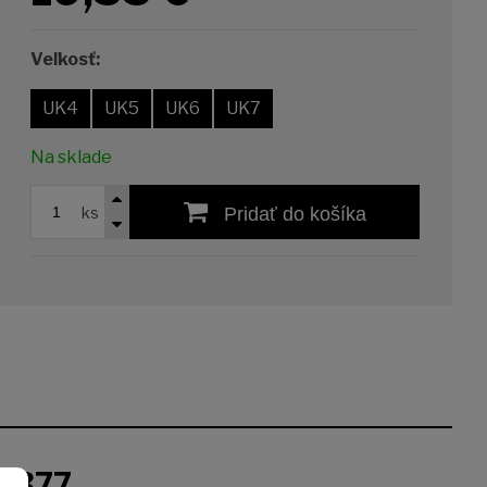
Veľkosť:
UK4
UK5
UK6
UK7
Na sklade
ks
Pridať do košíka
5877