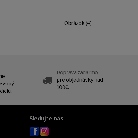
Obrázok (4)
Doprava zadarmo
me
pre objednávky nad
ravený
100€.
íciu.
Sledujte nás