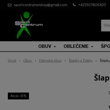
sportcentrumeshop@gmail.com
+421907806420
OBUV
OBLEČENIE
ŠPO
Úvod
Obuv
Dámska obuv
Šlapky a Žabky
Šlapk
Šla
Akcia
-15%