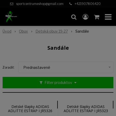
sportcentrumeshop@gmail.com
+421907806420
Úvod
Obuv
Detská obuv 19-27
Sandále
Sandále
Prednastavené
Zoradiť:
Filter produktov
Detské šlapky ADIDAS
Detské šlapky ADIDAS
ADLITTE ESTRAP I JR5326
ADLITTE ESTRAP I JR5323