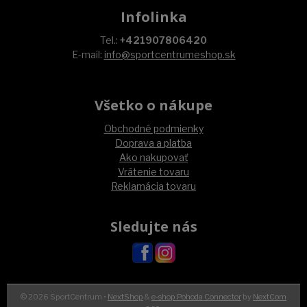
Infolinka
Tel.:
+421907806420
E-mail:
info@sportcentrumeshop.sk
Všetko o nákupe
Obchodné podmienky
Doprava a platba
Ako nakupovať
Vrátenie tovaru
Reklamácia tovaru
Sledujte nás
© 2026 SportCentrum •
NextShop
&
e-shop Pohoda Connector
by
NextCom