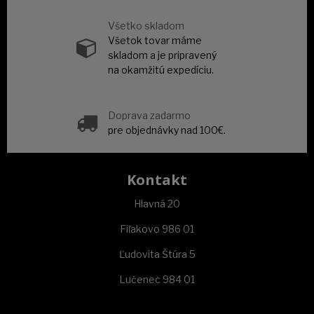
Všetko skladom
Všetok tovar máme
skladom a je pripravený
na okamžitú expedíciu.
Doprava zadarmo
pre objednávky nad 100€.
Kontakt
Hlavná 20
Fiľakovo 986 01
Ľudovita Štúra 5
Lučenec 984 01