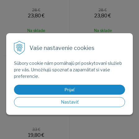
28 €
28 €
23,80
€
23,80
€
Na sklade
Na sklade
Vaše nastavenie cookies
Súbory cookie nám pomáhajú pri poskytovaní služieb
Sandále ADIDAS WATER
pre vás. Umožňujú spoznať a zapamätať si vaše
SANDAL I IE2604
preferencie.
Výpredaj
-40%
Prijať
Nastaviť
33 €
19,80
€