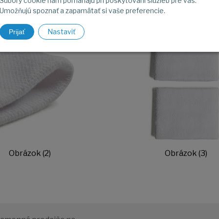
Súbory cookie nám pomáhajú pri poskytovaní služieb pre vás.
Umožňujú spoznať a zapamätať si vaše preferencie.
Nastaviť
Prijať
Obrázok (2)
Obrázok (3)