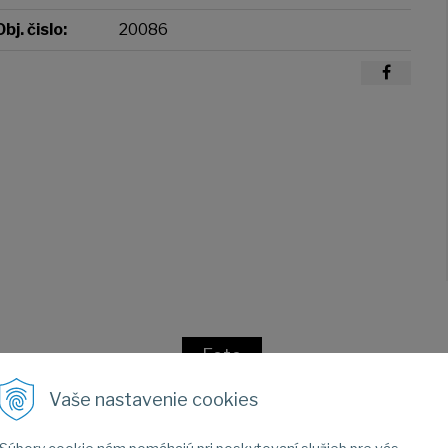
Obj. čislo:
20086
Foto
Vaše nastavenie cookies
Fotogaléria