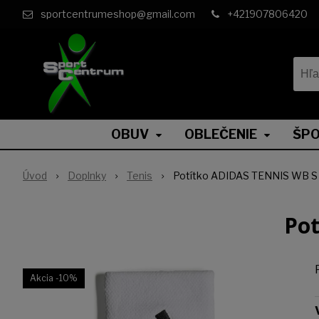
sportcentrumeshop@gmail.com
+421907806420
OBUV
OBLEČENIE
ŠPO
Úvod
Doplnky
Tenis
Potítko ADIDAS TENNIS WB S
Po
Akcia
-10%