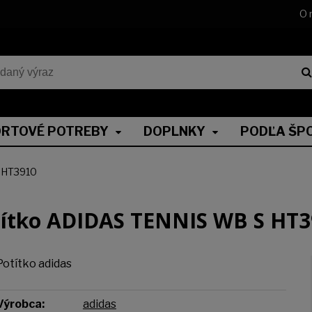
O 
RTOVÉ POTREBY
DOPLNKY
PODĽA ŠP
 HT3910
títko ADIDAS TENNIS WB S HT3
Potítko adidas
Výrobca:
adidas