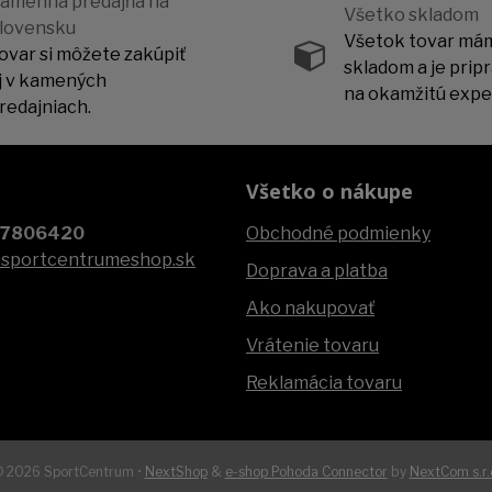
amenná predajňa na
Všetko skladom
lovensku
Všetok tovar má
ovar si môžete zakúpiť
skladom a je prip
j v kamených
na okamžitú exped
redajniach.
Všetko o nákupe
07806420
Obchodné podmienky
@sportcentrumeshop.sk
Doprava a platba
Ako nakupovať
Vrátenie tovaru
Reklamácia tovaru
 2026 SportCentrum •
NextShop
&
e-shop Pohoda Connector
by
NextCom s.r.