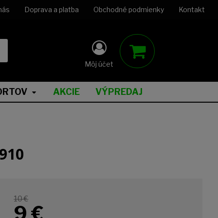
nás
Doprava a platba
Obchodné podmienky
Kontakt
Môj účet
ORTOV
AKCIE
VÝPREDAJ
910
10 €
9
€