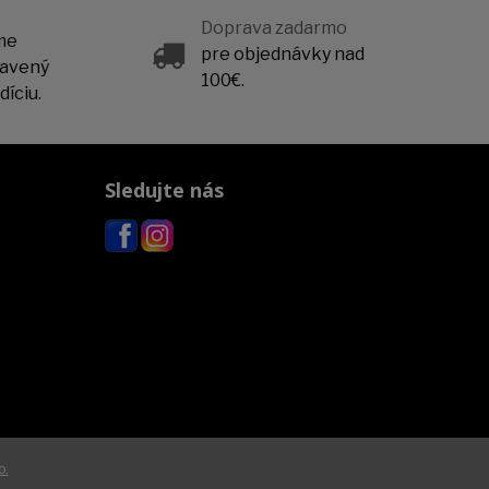
Doprava zadarmo
me
pre objednávky nad
ravený
100€.
íciu.
Sledujte nás
o.