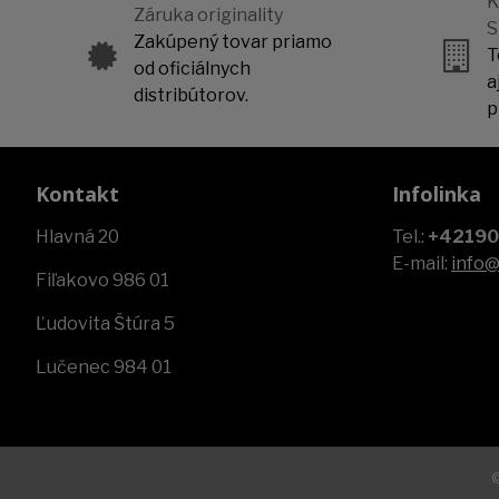
K
Záruka originality
S
Zakúpený tovar priamo
T
od oficiálnych
a
distribútorov.
p
Kontakt
Infolinka
Hlavná 20
Tel.:
+4219
E-mail:
info
Fiľakovo 986 01
Ľudovita Štúra 5
Lučenec 984 01
©