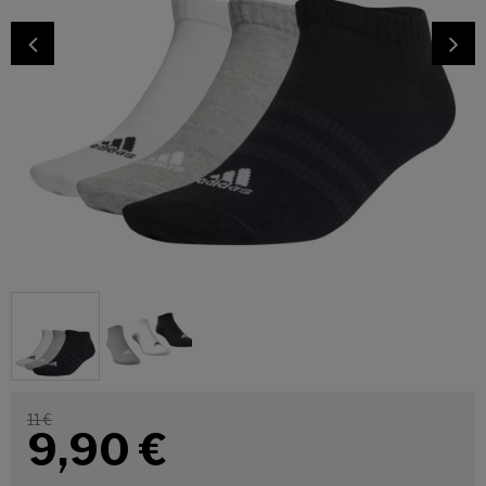
11 €
9,90
€