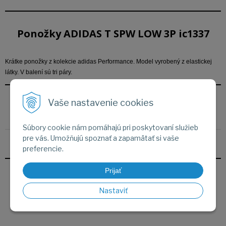
Ponožky ADIDAS T SPW LOW 3P ic1337
Krátke ponožky z kolekcie adidas Performance. Model vyrobený z elastickej
látky. V balení sú tri páry.
Vaše nastavenie cookies
Parametre
Súbory cookie nám pomáhajú pri poskytovaní služieb
pre vás. Umožňujú spoznať a zapamätať si vaše
Podľa značky
ADIDAS
preferencie.
Prijať
Fotogaléria
Nastaviť