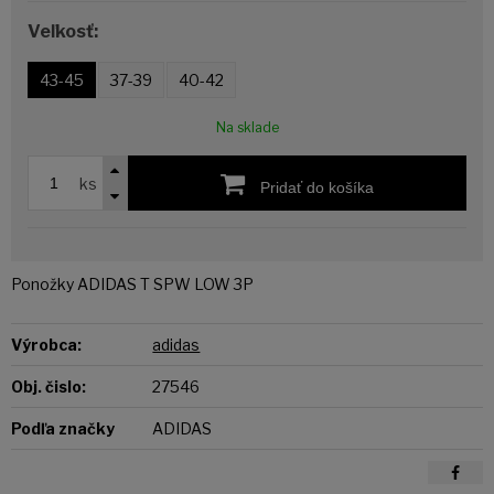
Veľkosť:
43-45
37-39
40-42
Na sklade
ks
Pridať do košíka
Ponožky ADIDAS T SPW LOW 3P
Výrobca:
adidas
Obj. čislo:
27546
Podľa značky
ADIDAS