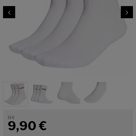
11 €
9,90
€