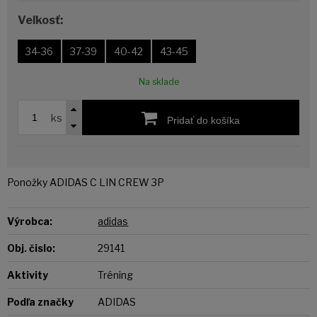
Veľkosť:
34-36
37-39
40-42
43-45
Na sklade
ks
Pridať do košíka
Ponožky ADIDAS C LIN CREW 3P
Výrobca:
adidas
Obj. čislo:
29141
Aktivity
Tréning
Podľa značky
ADIDAS