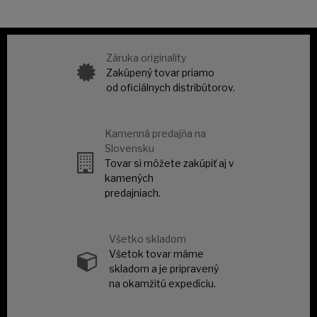
Záruka originality
Zakúpený tovar priamo
od oficiálnych distribútorov.
Kamenná predajňa na
Slovensku
Tovar si môžete zakúpiť aj v
kamených
predajniach.
Všetko skladom
Všetok tovar máme
skladom a je pripravený
na okamžitú expedíciu.