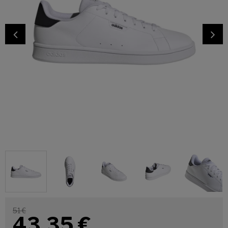
51 €
43,35
€