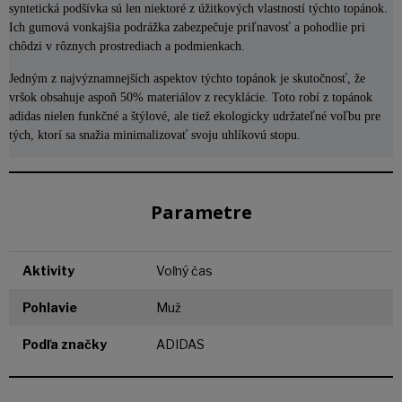
syntetická podšívka sú len niektoré z úžitkových vlastností týchto topánok.
Ich gumová vonkajšia podrážka zabezpečuje priľnavosť a pohodlie pri
chôdzi v rôznych prostrediach a podmienkach.
Jedným z najvýznamnejších aspektov týchto topánok je skutočnosť, že
vršok obsahuje aspoň 50% materiálov z recyklácie. Toto robí z topánok
adidas nielen funkčné a štýlové, ale tiež ekologicky udržateľné voľbu pre
tých, ktorí sa snažia minimalizovať svoju uhlíkovú stopu.
Parametre
Aktivity
Voľný čas
Pohlavie
Muž
Podľa značky
ADIDAS