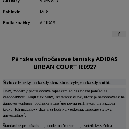
Aktivity
Voľný čas
Pohlavie
Muž
Podľa značky
ADIDAS
Pánske voľnočasové tenisky ADIDAS
URBAN COURT IE0927
Štýlové tenisky na každý deň, ktoré vylepšia každý outfit.
Oblý, moderný profil dodáva topánkam adidas svieže pohľad na
každodennosť. Majú flexibilný, syntetický vršok, ktorý je namontovaný na
gumovej vonkajšej podrážke a zaisťuje pevnú priľnavosť pri každom
kroku. Ich nadčasový dizajn sa hodí ku všetkému, zaručuje štýlovú
univerzálnosť.
Štandardné prispôsobenie, model na šnurovanie, syntetický vršok a