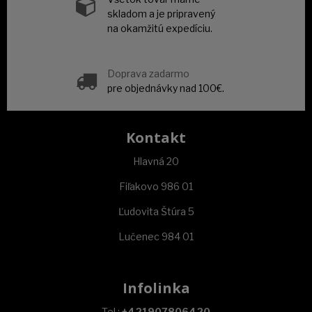
skladom a je pripravený
na okamžitú expedíciu.
Doprava zadarmo
pre objednávky nad 100€.
Kontakt
Hlavná 20
Fiľakovo 986 01
Ľudovita Štúra 5
Lučenec 984 01
Infolinka
Tel.:
+421907806420