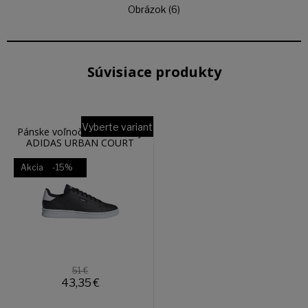
Obrázok (6)
Súvisiace produkty
Vyberte variant
Pánske voľnočasové tenisky
ADIDAS URBAN COURT
IF9789
Akcia
-15%
51 €
43,35
€