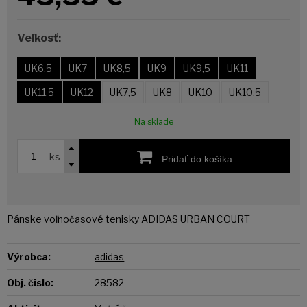
Veľkosť:
UK6,5
UK7
UK8,5
UK9
UK9,5
UK11
UK11,5
UK12
UK7,5
UK8
UK10
UK10,5
Na sklade
ks
Pridať do košíka
Pánske voľnočasové tenisky ADIDAS URBAN COURT
Výrobca:
adidas
Obj. čislo:
28582