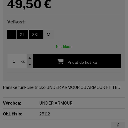
49,50
€
Veľkosť:
L
XL
2XL
M
Na sklade
ks
Pridať do košíka
Pánske funkčné tričko UNDER ARMOUR CG ARMOUR FITTED
Výrobca:
UNDER ARMOUR
Obj. čislo:
25112