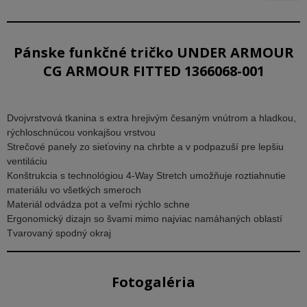
Pánske funkčné tričko UNDER ARMOUR
CG ARMOUR FITTED 1366068-001
Dvojvrstvová tkanina s extra hrejivým česaným vnútrom a hladkou,
rýchloschnúcou vonkajšou vrstvou
Strečové panely zo sieťoviny na chrbte a v podpazuší pre lepšiu
ventiláciu
Konštrukcia s technológiou 4-Way Stretch umožňuje roztiahnutie
materiálu vo všetkých smeroch
Materiál odvádza pot a veľmi rýchlo schne
Ergonomický dizajn so švami mimo najviac namáhaných oblastí
Tvarovaný spodný okraj
Fotogaléria