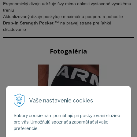
Ergonomický dizajn udržuje švy mimo oblasti vystavené vysokému
treniu
Aktualizovaný dizajn poskytuje maximálnu podporu a pohodlie
Drop-in Strength Pocket ™
na pravej strane pre ľahké
skladovanie
Fotogaléria
Vaše nastavenie cookies
Súbory cookie nám pomáhajú pri poskytovaní služieb
pre vás. Umožňujú spoznať a zapamätať si vaše
preferencie.