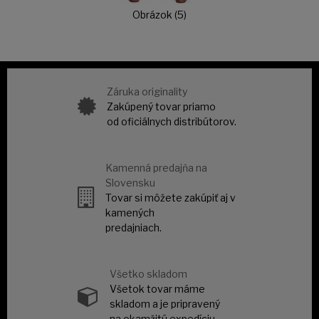
Obrázok (5)
Záruka originality
Zakúpený tovar priamo
od oficiálnych distribútorov.
Kamenná predajňa na
Slovensku
Tovar si môžete zakúpiť aj v
kamených
predajniach.
Všetko skladom
Všetok tovar máme
skladom a je pripravený
na okamžitú expedíciu.