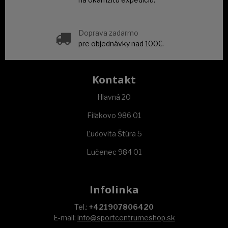
Doprava zadarmo
pre objednávky nad 100€.
Kontakt
Hlavná 20
Fiľakovo 986 01
Ľudovita Štúra 5
Lučenec 984 01
Infolinka
Tel.:
+421907806420
E-mail:
info@sportcentrumeshop.sk