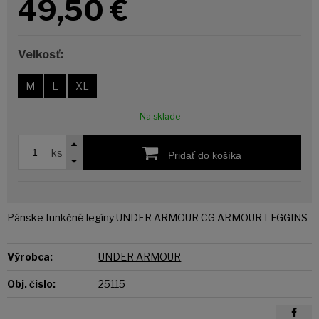
49,50
€
Veľkosť:
M
L
XL
Na sklade
ks
Pridať do košíka
Pánske funkčné legíny UNDER ARMOUR CG ARMOUR LEGGINS
Výrobca:
UNDER ARMOUR
Obj. čislo:
25115