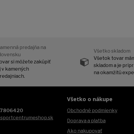
amenná predajňa na
Všetko skladom
lovensku
Všetok tovar má
ovar si môžete zakúpiť
skladom a je prip
j v kamených
na okamžitú exped
redajniach.
Všetko o nákupe
07806420
Obchodné podmienky
@sportcentrumeshop.sk
Doprava a platba
Ako nakupovať