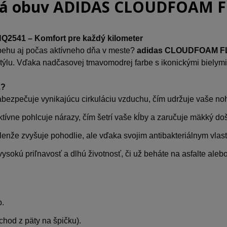
ká obuv ADIDAS CLOUDFOAM F
541 – Komfort pre každý kilometer
 behu aj počas aktívneho dňa v meste?
adidas
CLOUDFOAM F
a štýlu. Vďaka nadčasovej tmavomodrej farbe s ikonickými biely
1?
zabezpečuje vynikajúcu cirkuláciu vzduchu, čím udržuje vaše noh
ktívne pohlcuje nárazy, čím šetrí vaše kĺby a zaručuje mäkký d
lenže zvyšuje pohodlie, ale vďaka svojim antibakteriálnym vlast
sokú priľnavosť a dlhú životnosť, či už beháte na asfalte aleb
b.
hod z päty na špičku).