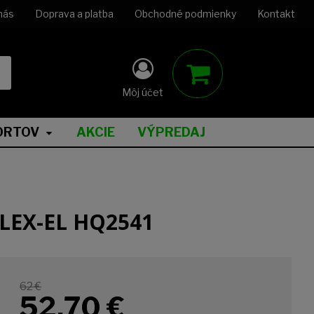
nás
Doprava a platba
Obchodné podmienky
Kontakt
Môj účet
ORTOV
AKCIE
VÝPREDAJ
LEX-EL HQ2541
62 €
52,70
€