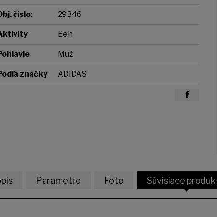
Obj. čislo:
29346
Aktivity
Beh
Pohlavie
Muž
Podľa značky
ADIDAS
pis
Parametre
Foto
Súvisiace produk