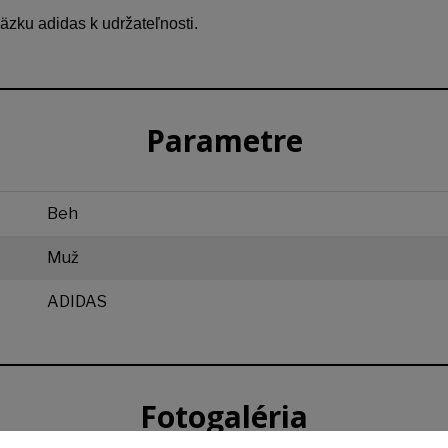
zku adidas k udržateľnosti.
Parametre
Beh
Muž
ADIDAS
Fotogaléria