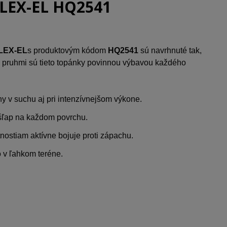
LEX-EL HQ2541
LEX-EL
s produktovým kódom
HQ2541
sú navrhnuté tak,
mi pruhmi sú tieto topánky povinnou výbavou každého
y v suchu aj pri intenzívnejšom výkone.
ošľap na každom povrchu.
nostiam aktívne bojuje proti zápachu.
o v ľahkom teréne.