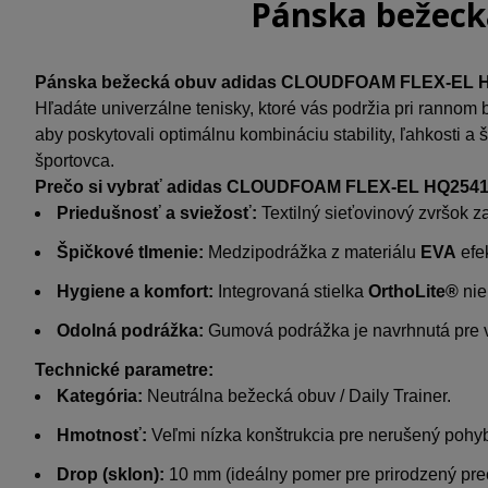
Pánska bežec
Pánska bežecká obuv adidas CLOUDFOAM FLEX-EL HQ2
Hľadáte univerzálne tenisky, ktoré vás podržia pri rannom
aby poskytovali optimálnu kombináciu stability, ľahkosti 
športovca.
Prečo si vybrať adidas
CLOUDFOAM FLEX-EL
HQ254
Priedušnosť a sviežosť:
Textilný sieťovinový zvršok 
Špičkové tlmenie:
Medzipodrážka z materiálu
EVA
efe
Hygiene a komfort:
Integrovaná stielka
OrthoLite®
nie
Odolná podrážka:
Gumová podrážka je navrhnutá pre vy
Technické parametre:
Kategória:
Neutrálna bežecká obuv / Daily Trainer.
Hmotnosť:
Veľmi nízka konštrukcia pre nerušený pohy
Drop (sklon):
10 mm (ideálny pomer pre prirodzený prec