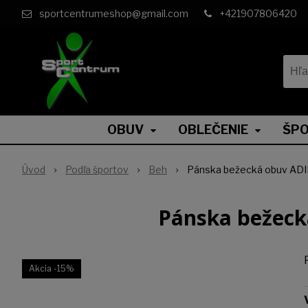
sportcentrumeshop@gmail.com
+421907806420
OBUV
OBLEČENIE
ŠPO
Úvod
Podľa športov
Beh
Pánska bežecká obuv A
Pánska bežec
Akcia
-15%