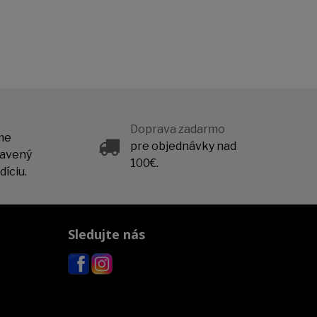
Doprava zadarmo
me
pre objednávky nad
ravený
100€.
íciu.
Sledujte nás