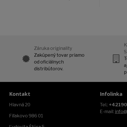
K
Záruka originality
S
Zakúpený tovar priamo
T
od oficiálnych
a
distribútorov.
p
Kontakt
Infolinka
Hlavná 20
Tel.:
+4219
E-mail:
info
Fiľakovo 986 01
Ľudovita Štúra 5