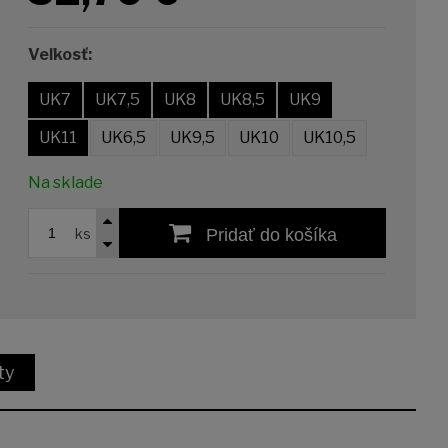
Veľkosť:
UK7
UK7,5
UK8
UK8,5
UK9
UK11
UK6,5
UK9,5
UK10
UK10,5
Na sklade
ks
Pridať do košíka
ty