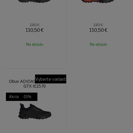
130 €
130 €
110,50
€
110,50
€
Na sklade
Na sklade
Vyberte variant
Obuv ADIDAS TERREX AX4
GTX IE2570
Akcia
-15%