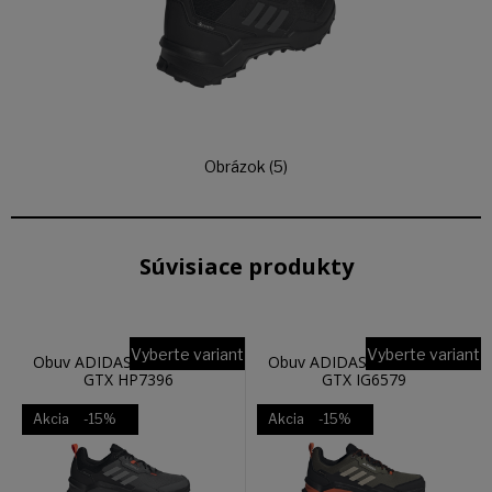
Obrázok (5)
Súvisiace produkty
Vyberte variant
Vyberte variant
Obuv ADIDAS TERREX AX4
Obuv ADIDAS TERREX AX4
GTX HP7396
GTX IG6579
Akcia
-15%
Akcia
-15%