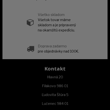
Všetko skladom
Všetok tovar máme
skladom a je pripravený
na okamžitú expedíciu.
Doprava zadarmo
pre objednávky nad 100€.
Kontakt
Hlavná 20
Fiľakovo 986 01
Ľudovita Štúra 5
Lučenec 984 01