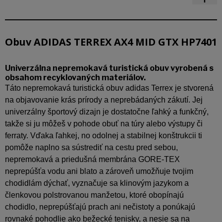
Obuv ADIDAS TERREX AX4 MID GTX HP7401
Univerzálna nepremokavá turistická obuv vyrobená s
obsahom recyklovaných materiálov.
Táto nepremokavá turistická obuv adidas Terrex je stvorená
na objavovanie krás prírody a neprebádaných zákutí. Jej
univerzálny športový dizajn je dostatočne ľahký a funkčný,
takže si ju môžeš v pohode obuť na túry alebo výstupy či
ferraty. Vďaka ľahkej, no odolnej a stabilnej konštrukcii ti
pomôže naplno sa sústrediť na cestu pred sebou,
nepremokavá a priedušná membrána GORE-TEX
neprepúšťa vodu ani blato a zároveň umožňuje tvojim
chodidlám dýchať, vyznačuje sa klinovým jazykom a
členkovou polstrovanou manžetou, ktoré obopínajú
chodidlo, neprepúšťajú prach ani nečistoty a ponúkajú
rovnaké pohodlie ako bežecké tenisky, a nesie sa na