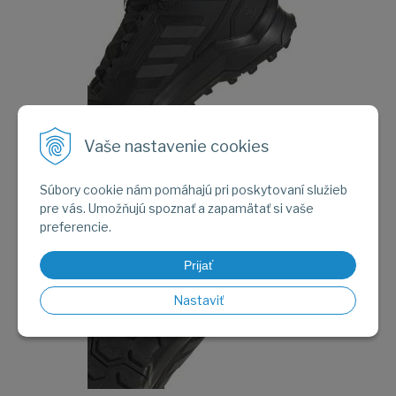
Obrázok (2)
Vaše nastavenie cookies
Súbory cookie nám pomáhajú pri poskytovaní služieb
pre vás. Umožňujú spoznať a zapamätať si vaše
preferencie.
Prijať
Nastaviť