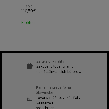
130 €
110,50
€
Na sklade
Záruka originality
Zakúpený tovar priamo
od oficiálnych distribútorov.
Kamenná predajňa na
Slovensku
Tovar si môžete zakúpiť aj v
kamených
predajniach.