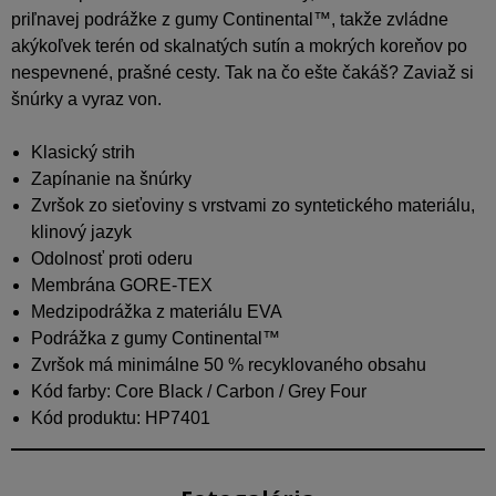
priľnavej podrážke z gumy Continental™, takže zvládne
akýkoľvek terén od skalnatých sutín a mokrých koreňov po
nespevnené, prašné cesty. Tak na čo ešte čakáš? Zaviaž si
šnúrky a vyraz von.
Klasický strih
Zapínanie na šnúrky
Zvršok zo sieťoviny s vrstvami zo syntetického materiálu,
klinový jazyk
Odolnosť proti oderu
Membrána GORE-TEX
Medzipodrážka z materiálu EVA
Podrážka z gumy Continental™
Zvršok má minimálne 50 % recyklovaného obsahu
Kód farby: Core Black / Carbon / Grey Four
Kód produktu: HP7401