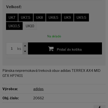
Veľkosť:
UK7
UK7,5
UK8
UK8,5
UK9
UK9,5
UK10,5
UK10
Na sklade
ks
Pridať do košíka
Pánska nepremokavá treková obuv adidas TERREX AX4 MID
GTX HP7401
Výrobca:
adidas
Obj. čislo:
20662