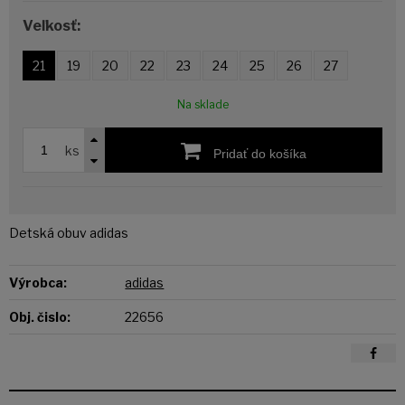
Veľkosť:
21
19
20
22
23
24
25
26
27
Na sklade
ks
Pridať do košíka
Detská obuv adidas
Výrobca:
adidas
Obj. čislo:
22656