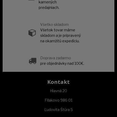
kamených
predajniach.
Všetko skladom
Všetok tovar máme
skladom a je pripravený
na okamžitú expedíciu.
Doprava zadarmo
pre objednávky nad 100€.
Kontakt
Hlavná 20
Fiľakovo 986 01
Ľudovita Štúra 5