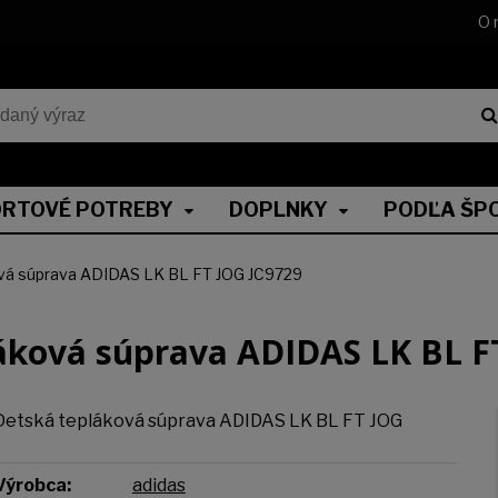
O 
RTOVÉ POTREBY
DOPLNKY
PODĽA ŠP
vá súprava ADIDAS LK BL FT JOG JC9729
áková súprava ADIDAS LK BL F
Detská tepláková súprava ADIDAS LK BL FT JOG
Výrobca:
adidas