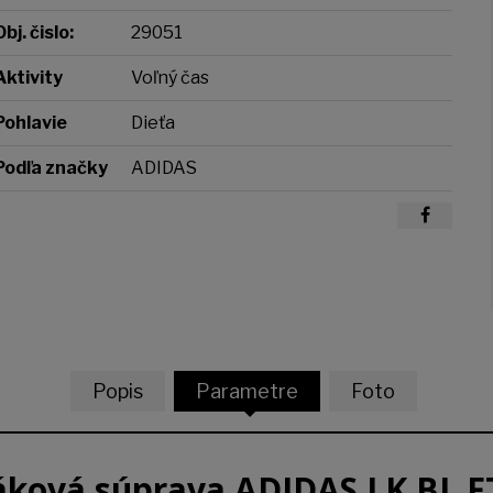
Obj. čislo:
29051
Aktivity
Voľný čas
Pohlavie
Dieťa
Podľa značky
ADIDAS
Popis
Parametre
Foto
áková súprava ADIDAS LK BL F