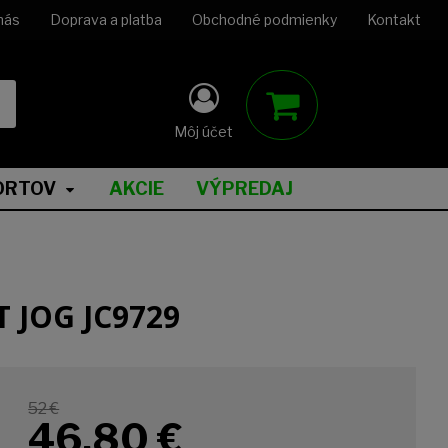
nás
Doprava a platba
Obchodné podmienky
Kontakt
Môj účet
ORTOV
AKCIE
VÝPREDAJ
T JOG JC9729
52 €
46,80
€