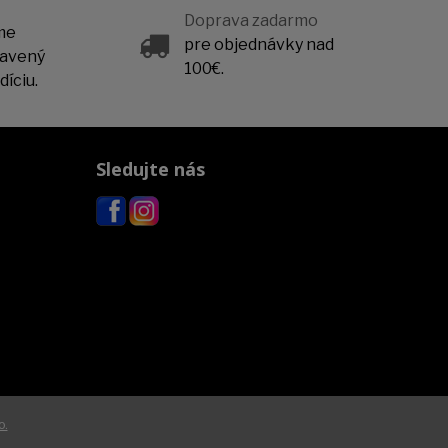
Doprava zadarmo
me
pre objednávky nad
ravený
100€.
íciu.
Sledujte nás
o.