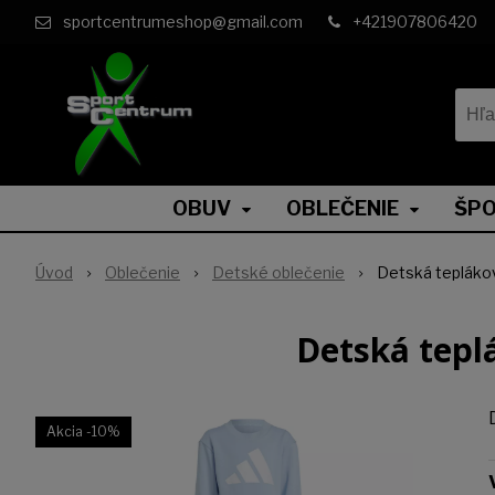
sportcentrumeshop@gmail.com
+421907806420
OBUV
OBLEČENIE
ŠPO
Úvod
Oblečenie
Detské oblečenie
Detská tepláko
Detská tepl
Akcia
-10%