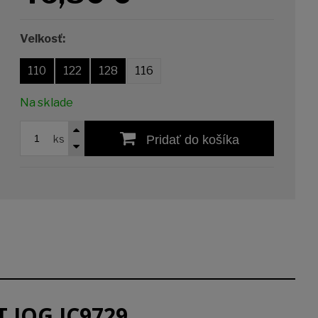
Veľkosť:
110
122
128
116
Na sklade
ks
Pridať do košíka
T JOG JC9729