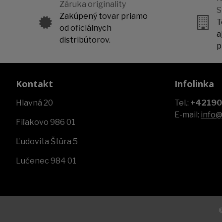
Záruka originality
S
Zakúpený tovar priamo
T
od oficiálnych
a
distribútorov.
p
Kontakt
Infolinka
Hlavná 20
Tel.:
+4219
E-mail:
info
Fiľakovo 986 01
Ľudovita Štúra 5
Lučenec 984 01
©