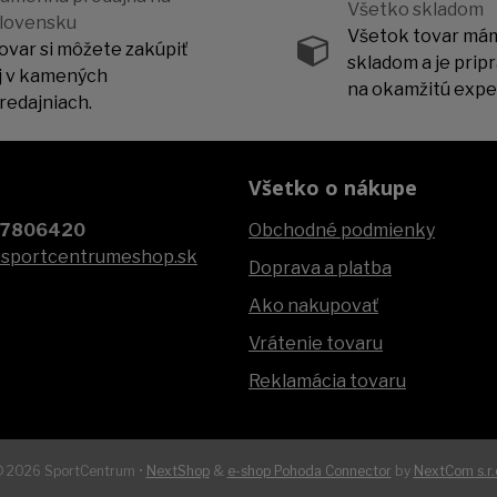
Všetko skladom
lovensku
Všetok tovar má
ovar si môžete zakúpiť
skladom a je prip
j v kamených
na okamžitú exped
redajniach.
Všetko o nákupe
07806420
Obchodné podmienky
@sportcentrumeshop.sk
Doprava a platba
Ako nakupovať
Vrátenie tovaru
Reklamácia tovaru
 2026 SportCentrum •
NextShop
&
e-shop Pohoda Connector
by
NextCom s.r.