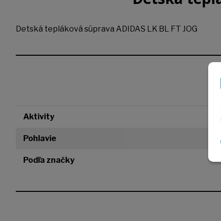
Detská tepláková súprava ADIDAS LK BL FT JOG
Aktivity
Pohlavie
Podľa značky