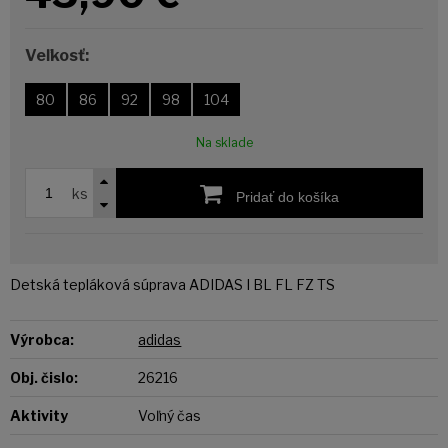
Veľkosť:
80
86
92
98
104
Na sklade
ks
Pridať do košíka
Detská tepláková súprava ADIDAS I BL FL FZ TS
Výrobca:
adidas
Obj. čislo:
26216
Aktivity
Voľný čas