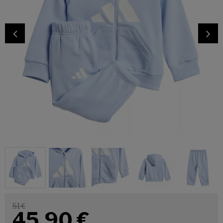
51 €
45,90
€