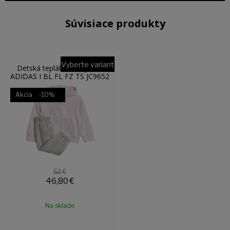
Súvisiace produkty
Vyberte variant
Detská tepláková súprava
ADIDAS I BL FL FZ TS JC9652
Akcia
-10%
52 €
46,80
€
Na sklade