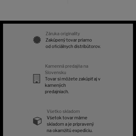
Záruka originality
Zakúpený tovar priamo
od oficiálnych distribútorov.
Kamenná predajňa na
Slovensku
Tovar si môžete zakúpiť aj v
kamených
predajniach.
Všetko skladom
Všetok tovar máme
skladom a je pripravený
na okamžitú expedíciu.