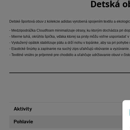
Detská o
Detské športová obuv z kolekcie adidas vyrobená spojením textilu a ekolog
- Medzipodrážka Cloudfoam minimalizuje otrasy, ku ktorým dochádza pri do
- Mierne tuhá, okrúhla špička, vďaka ktorej sa prsty môžu voľne usporiadať v 
- Vystužený opätok stabilizuje pätu a drží nohu v topánke, aby sa pri pohybe
- Elastické šnúrky a zapínanie na suchý zips uľahčujú obúvanie a vyzúvanie.
- Textilné vnútro je príjemné pre chodidlo a uľahčuje udržiavanie obuvi v čist
Aktivity
Pohlavie