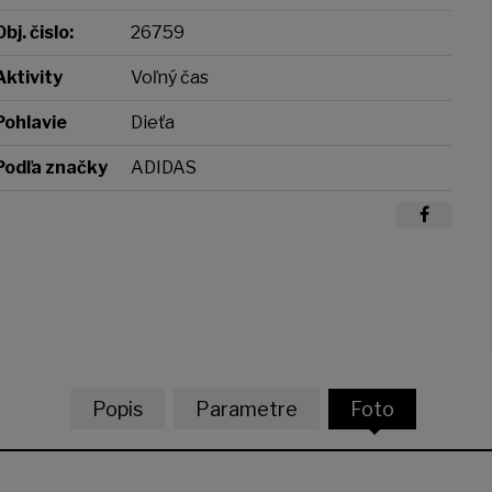
Obj. čislo:
26759
Aktivity
Voľný čas
Pohlavie
Dieťa
Podľa značky
ADIDAS
Popis
Parametre
Foto