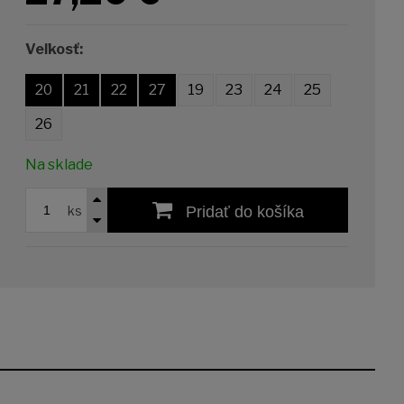
Veľkosť:
20
21
22
27
19
23
24
25
26
Na sklade
ks
Pridať do košíka