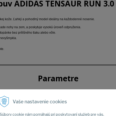
buv ADIDAS TENSAUR RUN 3.0 
ickej kože. Ľahký a pohodlný model ideálny na každodenné nosenie.
pade nohy na zem, a poskytuje vysokú úroveň odpruženia.
topánke bez prílišného tlaku alebo vôle.
 nevyšmykla.
ote.
Parametre
Voľný čas
Vaše nastavenie cookies
Dieťa
Súbory cookie nám pomáhajú pri poskytovaní služieb pre vás.