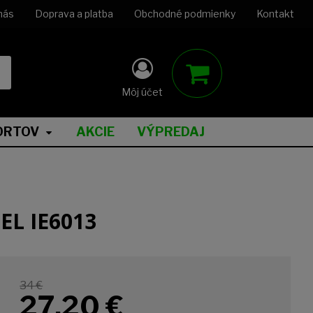
nás
Doprava a platba
Obchodné podmienky
Kontakt
Môj účet
ORTOV
AKCIE
VÝPREDAJ
EL IE6013
34 €
27,20
€