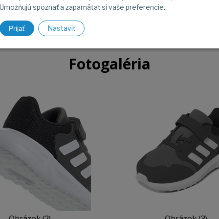
Umožňujú spoznať a zapamätať si vaše preferencie.
ADIDAS
Nastaviť
Prijať
Fotogaléria
Obrázok (2)
Obrázok (3)