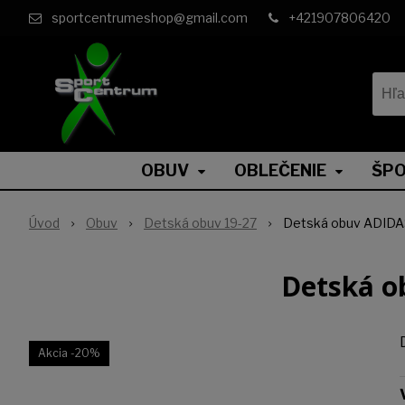
sportcentrumeshop@gmail.com
+421907806420
OBUV
OBLEČENIE
ŠPO
Úvod
Obuv
Detská obuv 19-27
Detská obuv ADIDA
Detská o
Akcia
-20%