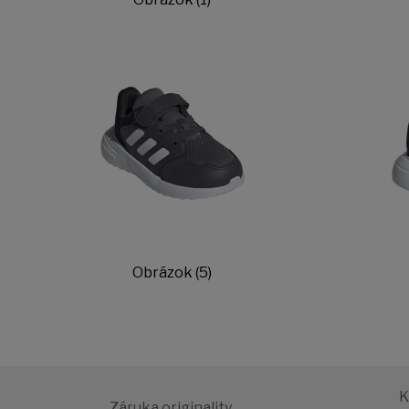
Obrázok (5)
K
Záruka originality