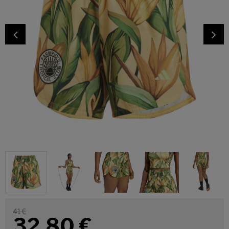
41 €
32,80
€