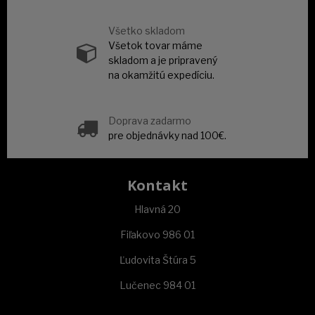
Všetko skladom
Všetok tovar máme
skladom a je pripravený
na okamžitú expedíciu.
Doprava zadarmo
pre objednávky nad 100€.
Kontakt
Hlavná 20
Fiľakovo 986 01
Ľudovita Štúra 5
Lučenec 984 01