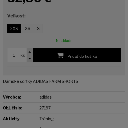
Veľkosť:
2XS
XS
S
Na sklade
ks
Pridať do košíka
Dámske šortky ADIDAS FARM SHORTS
Výrobca:
adidas
Obj. čislo:
27197
Aktivity
Tréning