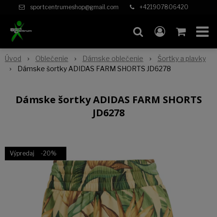
sportcentrumeshop@gmail.com
+421907806420
Úvod
Oblečenie
Dámske oblečenie
Šortky a plavky
Dámske šortky ADIDAS FARM SHORTS JD6278
Dámske šortky ADIDAS FARM SHORTS
JD6278
Výpredaj
-20%