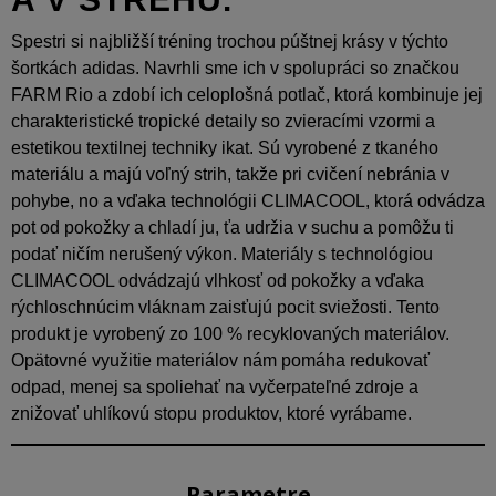
Spestri si najbližší tréning trochou púštnej krásy v týchto
šortkách adidas. Navrhli sme ich v spolupráci so značkou
FARM Rio a zdobí ich celoplošná potlač, ktorá kombinuje jej
charakteristické tropické detaily so zvieracími vzormi a
estetikou textilnej techniky ikat. Sú vyrobené z tkaného
materiálu a majú voľný strih, takže pri cvičení nebránia v
pohybe, no a vďaka technológii CLIMACOOL, ktorá odvádza
pot od pokožky a chladí ju, ťa udržia v suchu a pomôžu ti
podať ničím nerušený výkon. Materiály s technológiou
CLIMACOOL odvádzajú vlhkosť od pokožky a vďaka
rýchloschnúcim vláknam zaisťujú pocit sviežosti. Tento
produkt je vyrobený zo 100 % recyklovaných materiálov.
Opätovné využitie materiálov nám pomáha redukovať
odpad, menej sa spoliehať na vyčerpateľné zdroje a
znižovať uhlíkovú stopu produktov, ktoré vyrábame.
Parametre