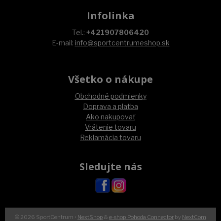
Infolinka
Tel.:
+421907806420
E-mail:
info@sportcentrumeshop.sk
Všetko o nákupe
Obchodné podmienky
Doprava a platba
Ako nakupovať
Vrátenie tovaru
Reklamácia tovaru
Sledujte nás
© 2026 SportCentrum •
NextShop
&
e-shop Pohoda Connector
by
NextCom