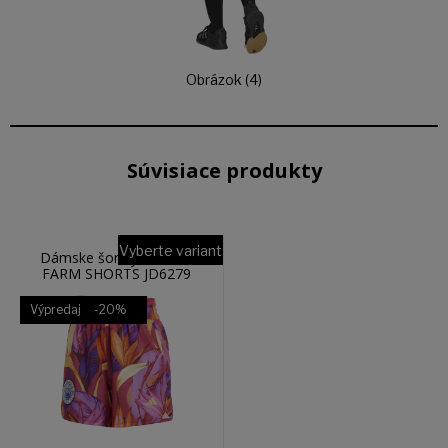
Obrázok (4)
Súvisiace produkty
Vyberte variant
Dámske šortky ADIDAS
FARM SHORTS JD6279
Výpredaj
-20%