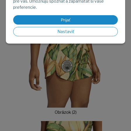
pre vás. Umožňujú spoznať a zapamätať si vaše
preferencie.
Prijať
Obrázok (1)
Nastaviť
Obrázok (2)