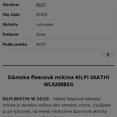
Výrobca:
KILPI
Obj. čislo:
25439
Aktivity
Lyžovanie
Pohlavie
Žena
Podľa značky
KILPI
Dámska fleecová mikina KILPI SKATHI
WL0208BEG
KILPI SKATHI-W 24/25
-
hebká fleecová dámska
mikina
je skvelou voľbou ako stredná vrstva. Využijete
ju pri lyžovaní, na menej intenzívne športové aktivity