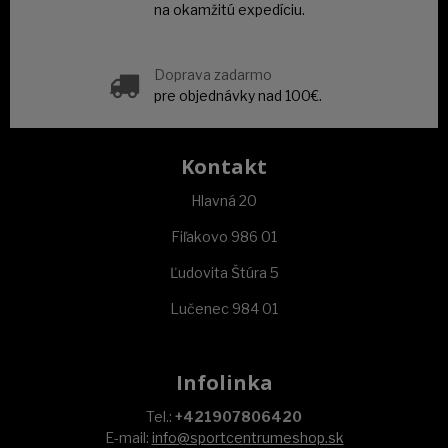
na okamžitú expedíciu.
Doprava zadarmo
pre objednávky nad 100€.
Kontakt
Hlavná 20
Fiľakovo 986 01
Ľudovita Štúra 5
Lučenec 984 01
Infolinka
Tel.:
+421907806420
E-mail:
info@sportcentrumeshop.sk