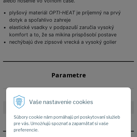
alebo nosenie vo voľnom čase.
plyšový materiál
OPTI-HEAT
je príjemný na prvý
dotyk a spoľahlivo zahreje
elastické vsadky v podpazuší zaručia vysoký
komfort a to, že sa mikina prispôsobí postave
nechýbajú dve zipsové vrecká a vysoký golier
Parametre
Aktivity
Lyžovanie
Vaše nastavenie cookies
Pohlavie
Žena
Súbory cookie nám pomáhajú pri poskytovaní služieb
Podľa značky
KILPI
pre vás. Umožňujú spoznať a zapamätať si vaše
preferencie.