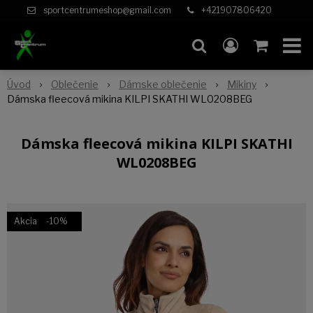
sportcentrumeshop@gmail.com
+421907806420
Úvod
Oblečenie
Dámske oblečenie
Mikiny
Dámska fleecová mikina KILPI SKATHI WL0208BEG
Dámska fleecová mikina KILPI SKATHI
WL0208BEG
Akcia
-10%