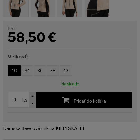
65 €
58,50
€
Veľkosť:
40
34
36
38
42
Na sklade
ks
Pridať do košíka
Dámska fleecová mikina KILPI SKATHI