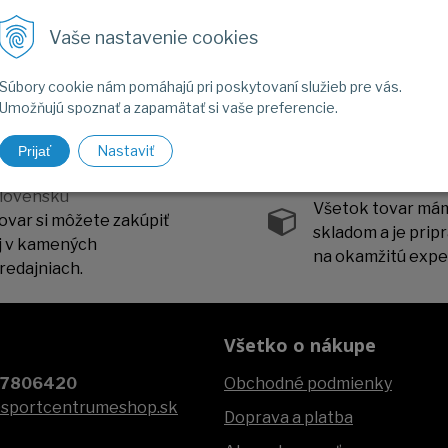
Mikiny
Nohavice
Vaše nastavenie cookies
Súbory cookie nám pomáhajú pri poskytovaní služieb pre vás.
Umožňujú spoznať a zapamätať si vaše preferencie.
Nastaviť
Prijať
amenná predajňa na
Všetko skladom
lovensku
Všetok tovar má
ovar si môžete zakúpiť
skladom a je prip
j v kamených
na okamžitú exped
redajniach.
Všetko o nákupe
07806420
Obchodné podmienky
@sportcentrumeshop.sk
Doprava a platba