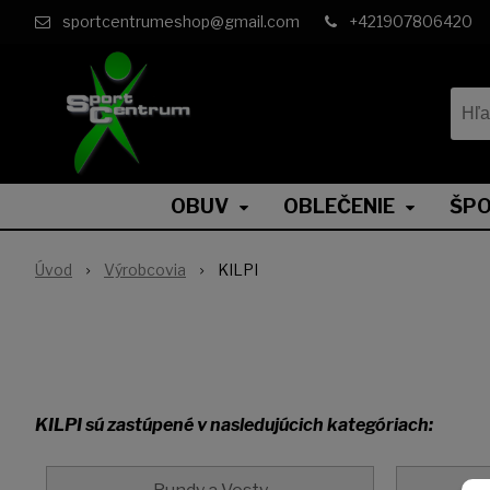
sportcentrumeshop@gmail.com
+421907806420
OBUV
OBLEČENIE
ŠPO
Úvod
Výrobcovia
KILPI
KILPI sú zastúpené v nasledujúcich kategóriach: