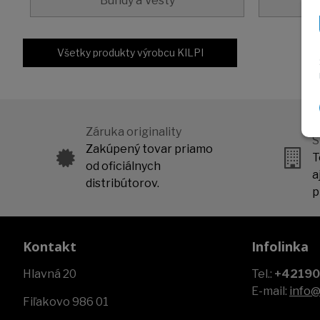
Bundy a Vesty
Všetky produkty výrobcu KILPI
K
Záruka originality
S
Zakúpený tovar priamo
T
od oficiálnych
a
distribútorov.
p
Kontakt
Infolinka
Hlavná 20
Tel.:
+4219
E-mail:
info
Fiľakovo 986 01