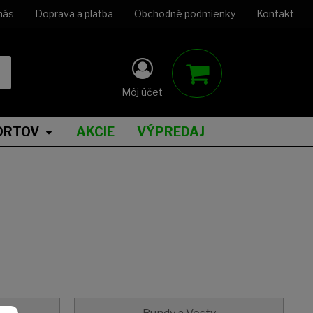
nás
Doprava a platba
Obchodné podmienky
Kontakt
Môj účet
ORTOV
AKCIE
VÝPREDAJ