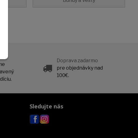
Bundy a Vesty
Doprava zadarmo
me
pre objednávky nad
ravený
100€.
íciu.
Sledujte nás