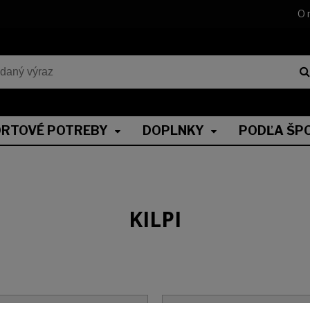
O 
RTOVÉ POTREBY
DOPLNKY
PODĽA ŠP
KILPI