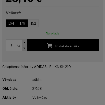
Veľkosť:
164
176
152
Na sklade
ks
Pridať do košíka
Chlapčenské šortky ADIDAS J BL KN SH 210
Výrobca:
adidas
Obj. čislo:
27168
Aktivity
Voľný čas