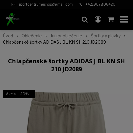
sportcentrumeshop@gmail.com
+421907806420
Úvod
Oblečenie
Junior oblečenie
Šortky a plavky
Chlapčenské šortky ADIDAS J BL KN SH 210 JD2089
Chlapčenské šortky ADIDAS J BL KN SH
210 JD2089
Akcia
-10%