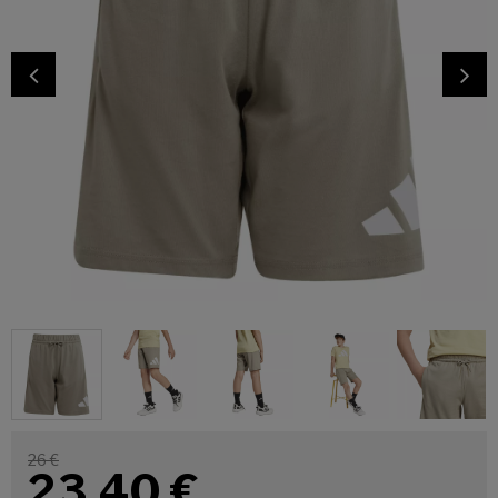
26 €
23,40
€