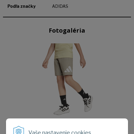
Podľa značky
ADIDAS
Fotogaléria
Obrázok (1)
Vaše nastavenie cookies