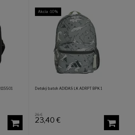
Akcia
-10%
9115501
Detský batoh ADIDAS LK ADRPT BPK 1
26 €
23,40
€