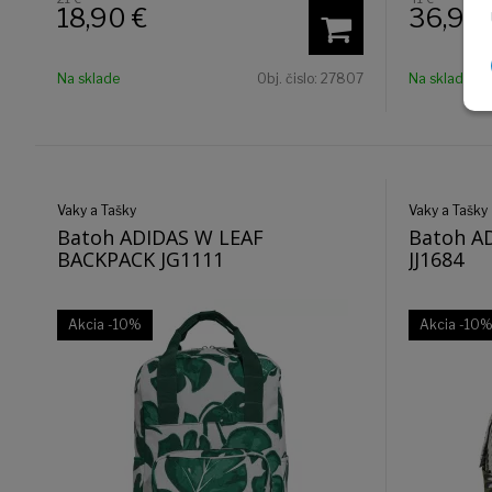
18,90
€
36,90
Na sklade
Obj. čislo:
27807
Na sklade
Vaky a Tašky
Vaky a Tašky
Batoh ADIDAS W LEAF
Batoh A
BACKPACK JG1111
JJ1684
Akcia
-10%
Akcia
-10