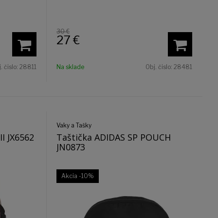
30 €
27
€
. čislo:
28811
Na sklade
Obj. čislo:
28481
Vaky a Tašky
I JX6562
Taštička ADIDAS SP POUCH
JN0873
Akcia
-10%