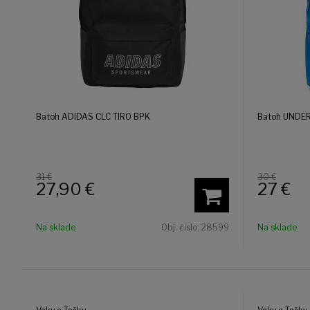
Batoh ADIDAS CLC TIRO BPK
Batoh UNDE
31 €
30 €
27,90
€
27
€
Na sklade
Obj. čislo:
28599
Na sklade