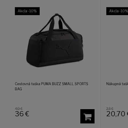
Akcia
-10%
Akcia
-10
Cestovná taška PUMA BUZZ SMALL SPORTS
Nákupná taš
BAG
40 €
23 €
36
€
20,70