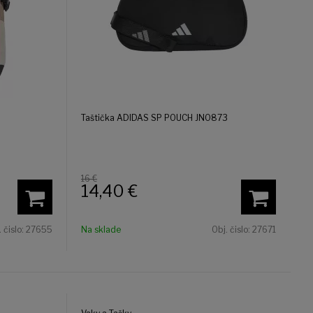
Taštička ADIDAS SP POUCH JN0873
16 €
14,40
€
. čislo:
27655
Na sklade
Obj. čislo:
27671