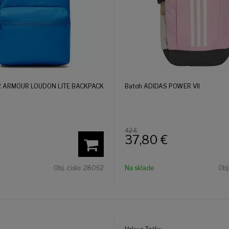
R ARMOUR LOUDON LITE BACKPACK
Batoh ADIDAS POWER VII
42 €
37,80
€
Obj. čislo:
28062
Na sklade
Obj