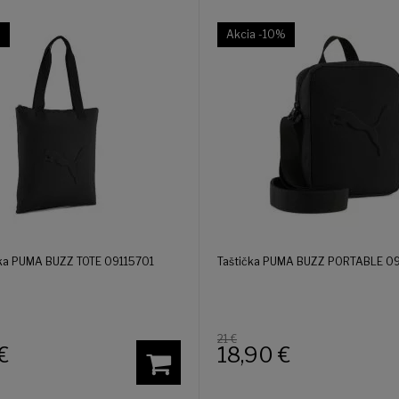
%
Akcia
-10%
ka PUMA BUZZ TOTE 09115701
Taštička PUMA BUZZ PORTABLE 0
21 €
€
18,90
€