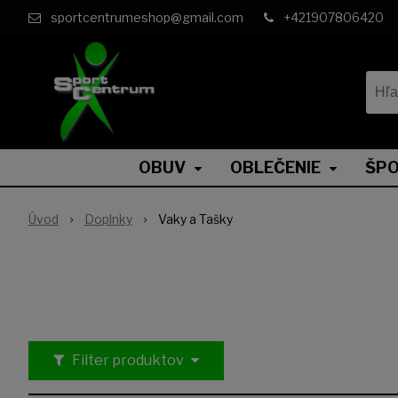
sportcentrumeshop@gmail.com
+421907806420
OBUV
OBLEČENIE
ŠPO
Úvod
Doplnky
Vaky a Tašky
Filter produktov