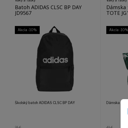
Vaky a Tašky
Vaky a Tašky
Batoh ADIDAS CLSC BP DAY
Dámska 
JD9567
TOTE
Akcia
-10%
Akcia
-10
Školský batoh ADIDAS CLSC BP DAY
Dámska tašk
21 €
41 €