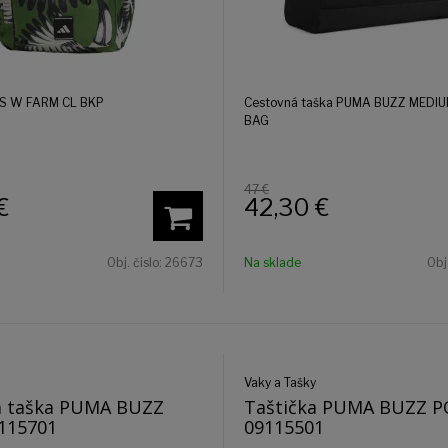
AS W FARM CL BKP
Cestovná taška PUMA BUZZ MEDI
BAG
47 €
€
42,30
€
Obj. čislo:
26673
Na sklade
Obj
Vaky a Tašky
 taška PUMA BUZZ
Taštička PUMA BUZZ 
115701
09115501