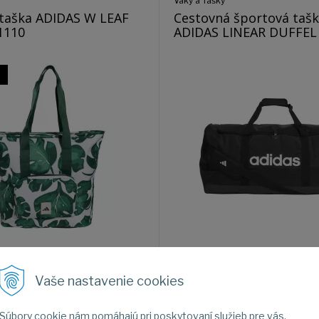
Vaky a Tašky
taška ADIDAS W LEAF
Cestovná športová taš
 JG1110
ADIDAS LINEAR DUFFEL 
%
a ADIDAS W LEAF TOTE
Cestovná športová taška ADIDAS 
DUFFEL L
Vaše nastavenie cookies
Súbory cookie nám pomáhajú pri poskytovaní služieb pre vás.