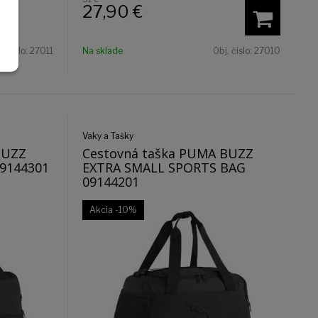
27,90
€
. čislo:
27011
Na sklade
Obj. čislo:
27010
Vaky a Tašky
BUZZ
Cestovná taška PUMA BUZZ
9144301
EXTRA SMALL SPORTS BAG
09144201
Akcia
-10%