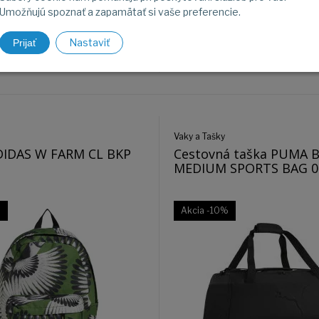
€
36,90
€
Umožňujú spoznať a zapamätať si vaše preferencie.
Nastaviť
Prijať
Obj. čislo:
27012
Na objednávku
Obj
Vaky a Tašky
DIDAS W FARM CL BKP
Cestovná taška PUMA 
MEDIUM SPORTS BAG 0
%
Akcia
-10%