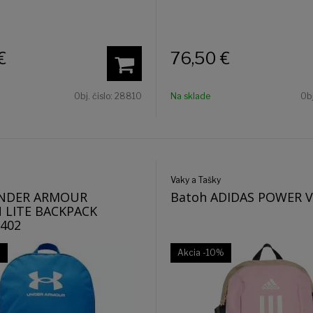
€
76,50
€
Obj. čislo:
28810
Na sklade
Obj
Vaky a Tašky
UNDER ARMOUR
Batoh ADIDAS POWER VI
LITE BACKPACK
-402
%
Akcia
-10%