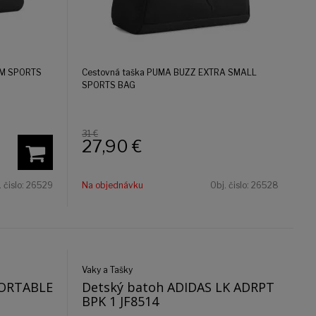
UM SPORTS
Cestovná taška PUMA BUZZ EXTRA SMALL
SPORTS BAG
31 €
27,90
€
. čislo:
26529
Na objednávku
Obj. čislo:
26528
Vaky a Tašky
PORTABLE
Detský batoh ADIDAS LK ADRPT
BPK 1 JF8514