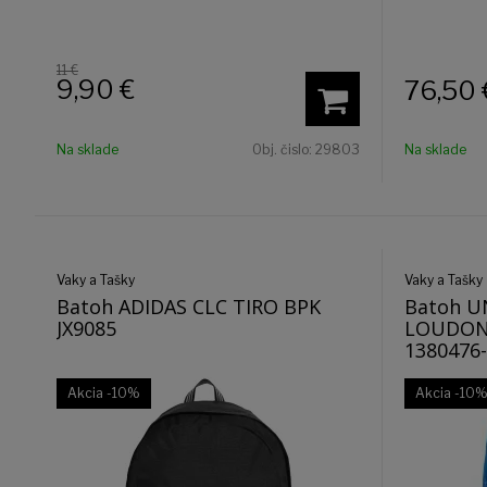
11 €
9,90
€
76,50
Na sklade
Obj. čislo:
29803
Na sklade
Vaky a Tašky
Vaky a Tašky
Batoh ADIDAS CLC TIRO BPK
Batoh 
JX9085
LOUDON 
1380476
Akcia
-10%
Akcia
-10