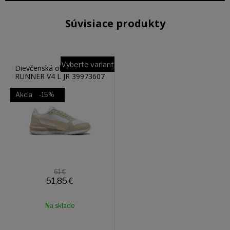
Súvisiace produkty
Vyberte variant
Dievčenská obuv PUMA ST
RUNNER V4 L JR 39973607
Akcia
-15%
61 €
51,85
€
Na sklade