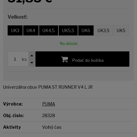
Veľkosť:
UK3
UK4
UK4,5
UK5,5
UK6
UK3,5
UK5
Na sklade
ks
Pridať do košíka
Univerzálna obuv PUMA ST RUNNER V4 L JR
Výrobca:
PUMA
Obj. čislo:
28328
Aktivity
Voľný čas