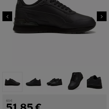
61 €
51,85
€