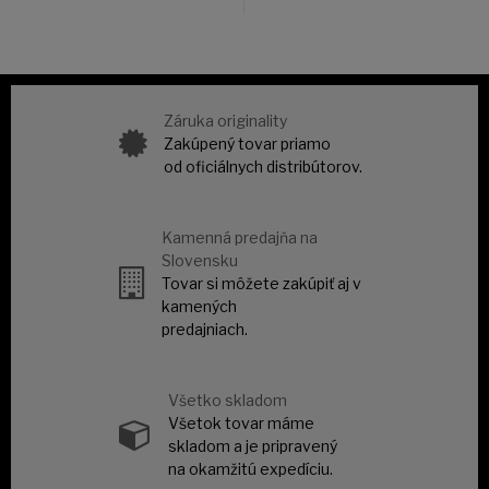
Záruka originality
Zakúpený tovar priamo
od oficiálnych distribútorov.
Kamenná predajňa na
Slovensku
Tovar si môžete zakúpiť aj v
kamených
predajniach.
Všetko skladom
Všetok tovar máme
skladom a je pripravený
na okamžitú expedíciu.