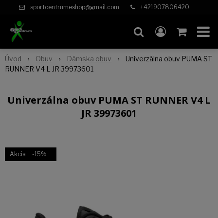
sportcentrumeshop@gmail.com
+421907806420
Úvod
Obuv
Dámska obuv
Univerzálna obuv PUMA ST
RUNNER V4 L JR 39973601
Univerzálna obuv PUMA ST RUNNER V4 L
JR 39973601
Akcia
-15%