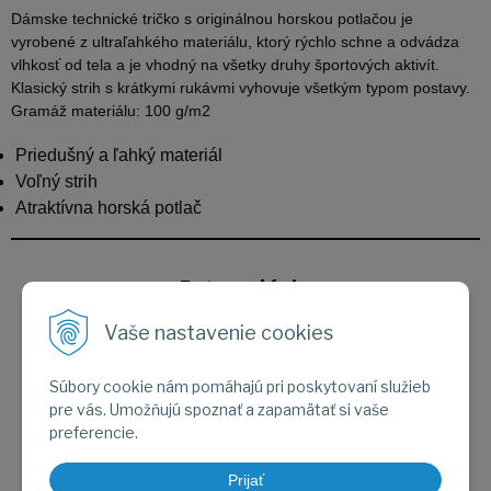
Dámske technické tričko s originálnou horskou potlačou je
vyrobené z ultraľahkého materiálu, ktorý rýchlo schne a odvádza
vlhkosť od tela a je vhodný na všetky druhy športových aktivít.
Klasický strih s krátkymi rukávmi vyhovuje všetkým typom postavy.
Gramáž materiálu: 100 g/m2
Priedušný a ľahký materiál
Voľný strih
Atraktívna horská potlač
Fotogaléria
Vaše nastavenie cookies
Súbory cookie nám pomáhajú pri poskytovaní služieb
pre vás. Umožňujú spoznať a zapamätať si vaše
preferencie.
Prijať