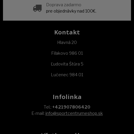
Doprava zadarmo
pre objednávky nad 100€.
Kontakt
Hlavná 20
Fiľakovo 986 01
Ľudovita Štúra 5
Lučenec 984 01
Infolinka
Tel.:
+421907806420
E-mail:
info@sportcentrumeshop.sk