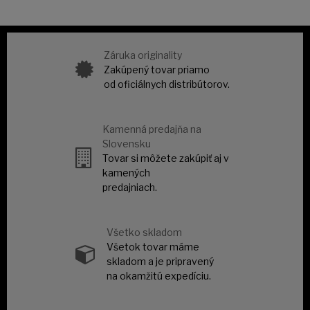
Záruka originality
Zakúpený tovar priamo
od oficiálnych distribútorov.
Kamenná predajňa na
Slovensku
Tovar si môžete zakúpiť aj v
kamených
predajniach.
Všetko skladom
Všetok tovar máme
skladom a je pripravený
na okamžitú expedíciu.