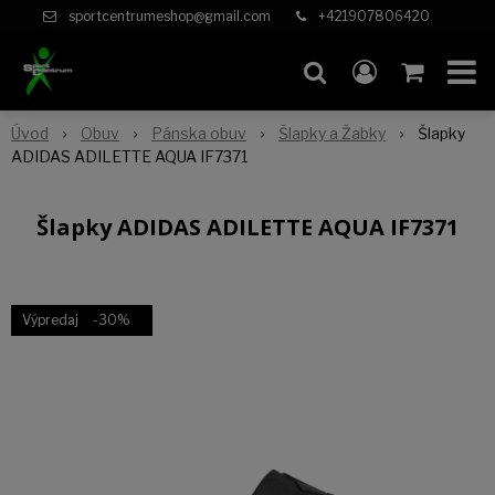
sportcentrumeshop@gmail.com
+421907806420
Úvod
Obuv
Pánska obuv
Šlapky a Žabky
Šlapky
ADIDAS ADILETTE AQUA IF7371
Šlapky ADIDAS ADILETTE AQUA IF7371
Výpredaj
-30%