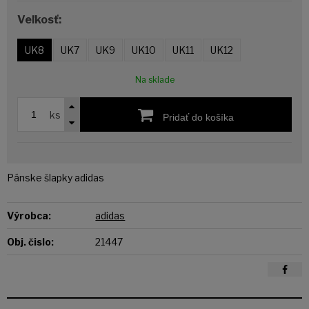
Veľkosť:
UK8
UK7
UK9
UK10
UK11
UK12
Na sklade
ks
Pridať do košíka
Pánske šlapky adidas
Výrobca:
adidas
Obj. čislo:
21447