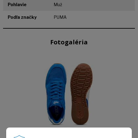
Pohlavie
Muž
Podľa značky
PUMA
Fotogaléria
Obrázok (1)