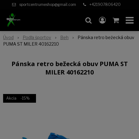
sportcentrumeshop@gmail.com
+421907806420
Úvod
Podľa športov
Beh
Pánska retro bežecká obuv
PUMA ST MILER 40162210
Pánska retro bežecká obuv PUMA ST
MILER 40162210
Akcia
-15%