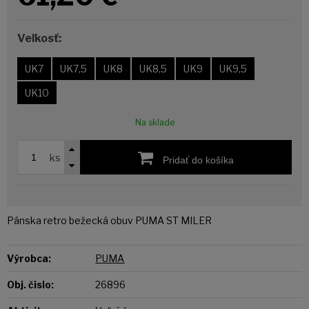
Veľkosť:
UK7
UK7,5
UK8
UK8,5
UK9
UK9,5
UK10
Na sklade
ks
Pridať do košíka
Pánska retro bežecká obuv PUMA ST MILER
Výrobca:
PUMA
Obj. čislo:
26896