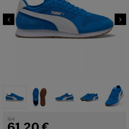
72 €
61,20
€