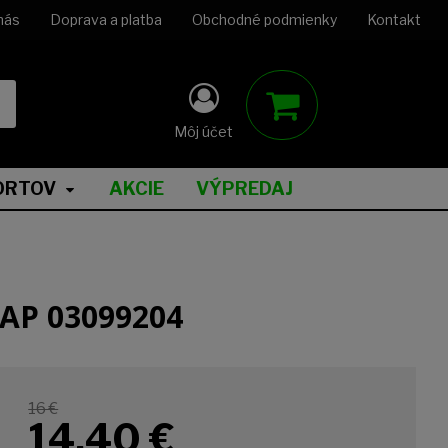
nás
Doprava a platba
Obchodné podmienky
Kontakt
Môj účet
ORTOV
AKCIE
VÝPREDAJ
RAP 03099204
16 €
14,40
€