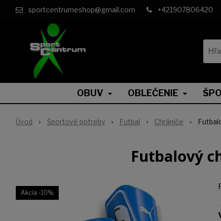
sportcentrumeshop@gmail.com
+421907806420
OBUV
OBLEČENIE
ŠPO
Úvod
Športové potreby
Futbal
Chrániče
Futbal
Futbalový c
Akcia
-10%