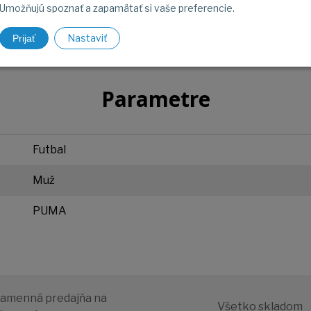
Umožňujú spoznať a zapamätať si vaše preferencie.
Nastaviť
Prijať
Parametre
Futbal
Muž
PUMA
amenná predajňa na
Všetko skladom