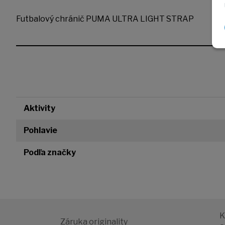
Futbalový chránič PUMA ULTRA LIGHT STRAP
Aktivity
Pohlavie
Podľa značky
K
Záruka originality