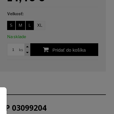
Veľkosť:
S
M
L
XL
Na sklade
ks
Pridať do košíka
RAP 03099204