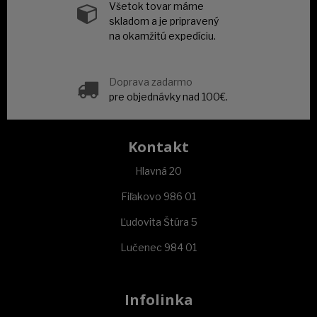
Všetok tovar máme
skladom a je pripravený
na okamžitú expedíciu.
Doprava zadarmo
pre objednávky nad 100€.
Kontakt
Hlavná 20
Fiľakovo 986 01
Ľudovita Štúra 5
Lučenec 984 01
Infolinka