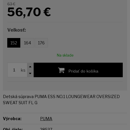
63 €
56,70
€
Veľkosť:
152
164
176
Na sklade
ks
Pridať do košíka
Detská súprava PUMA ESS NO.1 LOUNGEWEAR OVERSIZED
SWEAT SUIT FL G
Výrobca:
PUMA
Obj. čislo:
28537