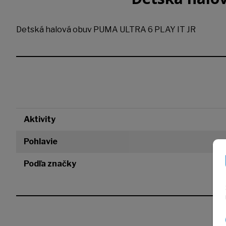
Detská halová obuv PUMA ULTRA 6 PLAY IT JR
Aktivity
Pohlavie
Podľa značky