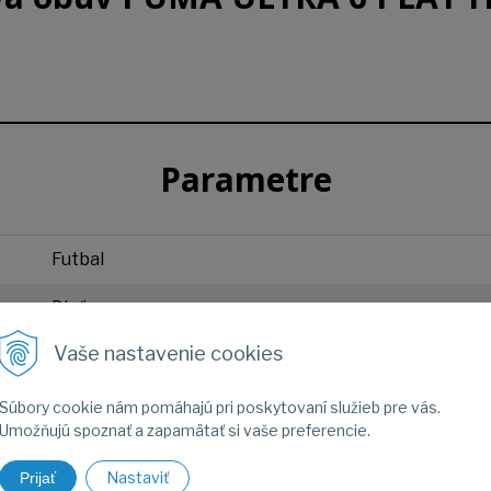
Parametre
Futbal
Dieťa
Vaše nastavenie cookies
PUMA
Súbory cookie nám pomáhajú pri poskytovaní služieb pre vás.
Umožňujú spoznať a zapamätať si vaše preferencie.
Fotogaléria
Nastaviť
Prijať