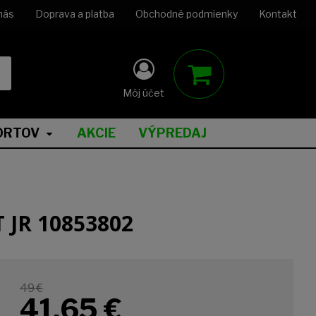
nás
Doprava a platba
Obchodné podmienky
Kontakt
Môj účet
ORTOV
AKCIE
VÝPREDAJ
 JR 10853802
49 €
41,65
€