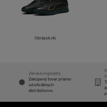
Obrázok (4)
K
Záruka originality
S
Zakúpený tovar priamo
T
od oficiálnych
a
distribútorov.
p