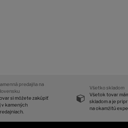
amenná predajňa na
Všetko skladom
lovensku
Všetok tovar má
ovar si môžete zakúpiť
skladom a je prip
j v kamených
na okamžitú exped
redajniach.