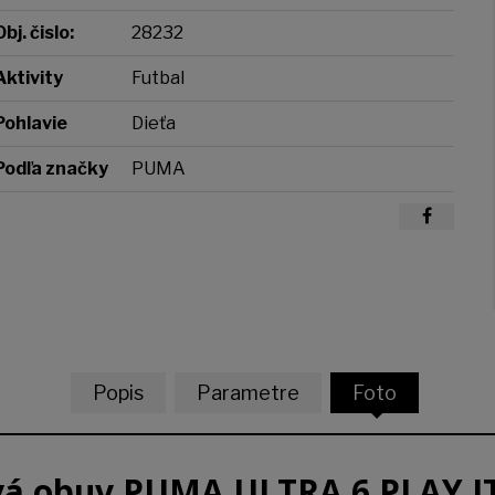
Obj. čislo:
28232
Aktivity
Futbal
Pohlavie
Dieťa
Podľa značky
PUMA
Popis
Parametre
Foto
vá obuv PUMA ULTRA 6 PLAY IT