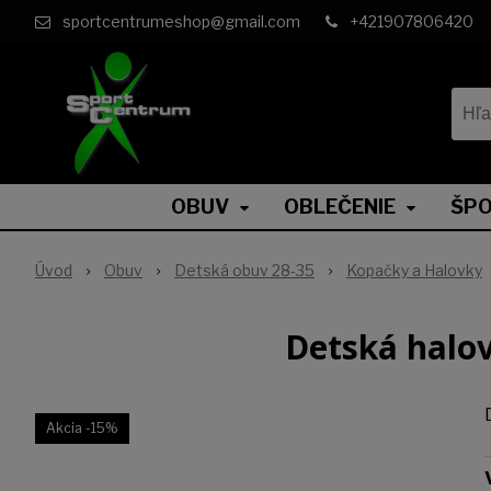
sportcentrumeshop@gmail.com
+421907806420
OBUV
OBLEČENIE
ŠPO
Úvod
Obuv
Detská obuv 28-35
Kopačky a Halovky
Detská halo
Akcia
-15%