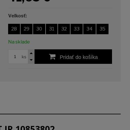
Veľkosť:
28
29
30
31
32
33
34
35
Na sklade
ks
Pridať do košíka
 JR 10853802