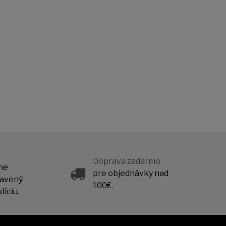
Doprava zadarmo
me
pre objednávky nad
ravený
100€.
íciu.