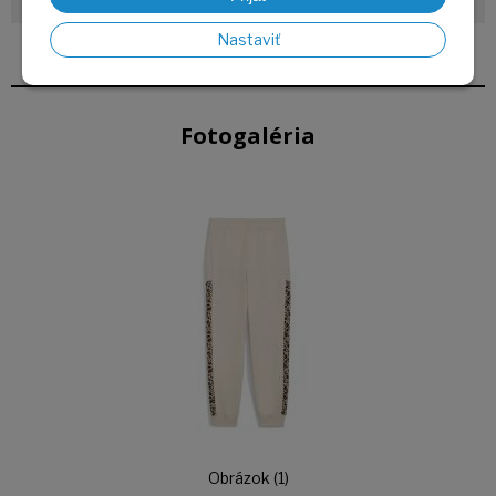
Pohlavie
Žena
Nastaviť
Podľa značky
PUMA
Fotogaléria
Obrázok (1)