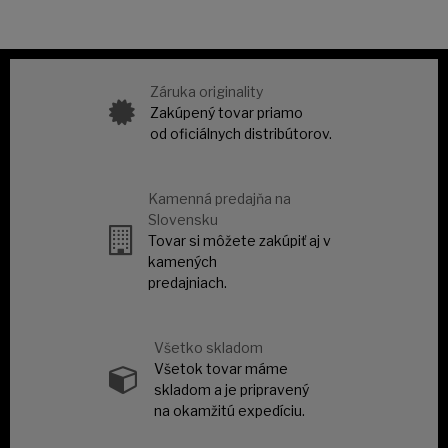
Záruka originality
Zakúpený tovar priamo
od oficiálnych distribútorov.
Kamenná predajňa na
Slovensku
Tovar si môžete zakúpiť aj v
kamených
predajniach.
Všetko skladom
Všetok tovar máme
skladom a je pripravený
na okamžitú expedíciu.