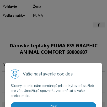
Pohlavie
Žena
Podľa značky
PUMA
Dámske tepláky PUMA ESS GRAPHIC
ANIMAL COMFORT 68808687
Dámske tepláky PUMA ESS GRAPHIC ANIMAL COMFORT
Vaše nastavenie cookies
Parametre
Súbory cookie nám pomáhajú pri poskytovaní služieb
pre vás. Umožňujú spoznať a zapamätať si vaše
preferencie.
Aktivity
Tréning
Prijať