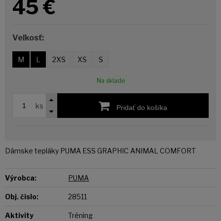
45
€
Veľkosť:
M
L
2XS
XS
S
Na sklade
ks
Pridať do košíka
Dámske tepláky PUMA ESS GRAPHIC ANIMAL COMFORT
Výrobca:
PUMA
Obj. čislo:
28511
Aktivity
Tréning