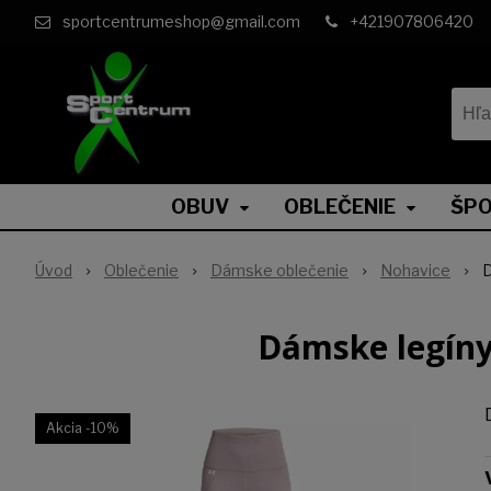
sportcentrumeshop@gmail.com
+421907806420
OBUV
OBLEČENIE
ŠPO
Úvod
Oblečenie
Dámske oblečenie
Nohavice
Dámske legín
Akcia
-10%