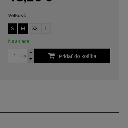
Veľkosť:
S
M
XS
L
Na sklade
ks
Pridať do košíka