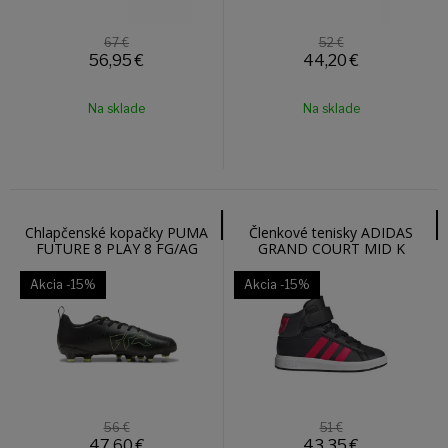
67 €
52 €
56,95
€
44,20
€
Na sklade
Na sklade
Chlapčenské kopačky PUMA
Členkové tenisky ADIDAS
FUTURE 8 PLAY 8 FG/AG
GRAND COURT MID K
10862202
JR0801
Akcia
-15%
Akcia
-15%
56 €
51 €
47,60
€
43,35
€