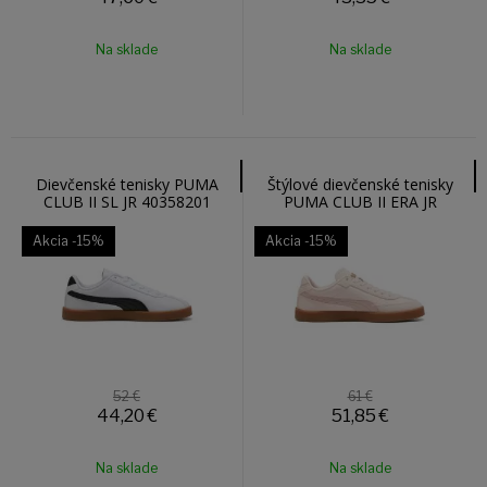
Na sklade
Na sklade
Dievčenské tenisky PUMA
Štýlové dievčenské tenisky
CLUB II SL JR 40358201
PUMA CLUB II ERA JR
40148915
Akcia
-15%
Akcia
-15%
52 €
61 €
44,20
€
51,85
€
Na sklade
Na sklade