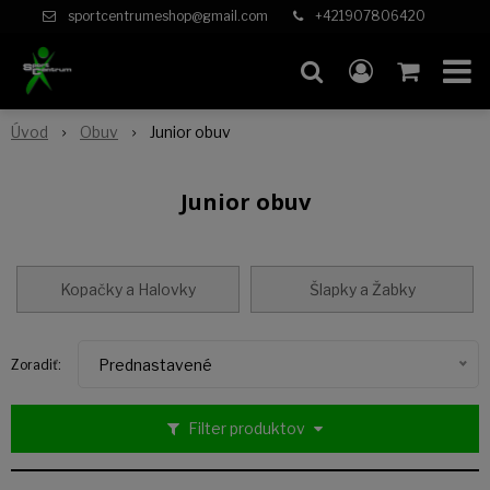
sportcentrumeshop@gmail.com
+421907806420
Úvod
Obuv
Junior obuv
Junior obuv
Kopačky a Halovky
Šlapky a Žabky
Prednastavené
Zoradiť:
Filter produktov