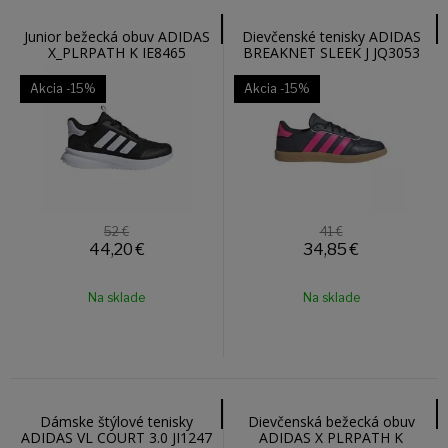
Junior bežecká obuv ADIDAS
Dievčenské tenisky ADIDAS
X_PLRPATH K IE8465
BREAKNET SLEEK J JQ3053
Akcia
-15%
Akcia
-15%
52 €
41 €
44,20
€
34,85
€
Na sklade
Na sklade
Dámske štýlové tenisky
Dievčenská bežecká obuv
ADIDAS VL COURT 3.0 JI1247
ADIDAS X PLRPATH K