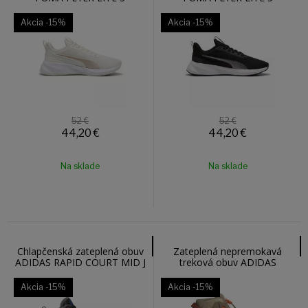
31079722
31079722
Akcia
-15%
Akcia
-15%
52 €
52 €
44,20
€
44,20
€
Na sklade
Na sklade
Chlapčenská zateplená obuv
Zateplená nepremokavá
ADIDAS RAPID COURT MID J
treková obuv ADIDAS
W JR2804
TERREX AX4R CW + MID
JS2922
Akcia
-15%
Akcia
-15%