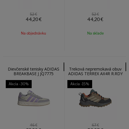
52 €
52 €
44,20
€
44,20
€
Na objednávku
Na sklade
Dievčenské tenisky ADIDAS
Treková nepremokavá obuv
BREAKBASE J JQ7775
ADIDAS TERREX AX4R R.RDY
JS2925
Akcia
-30%
Akcia
-15%
46 €
67 €