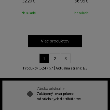
32,20
€
56,95
€
Na sklade
Na sklade
Viac produktov
1
2
3
Produkty:
1
-
24
/
67
| Aktuálna strana:
1
/
3
Záruka originality
Zakúpený tovar priamo
od oficiálnych distribútorov.