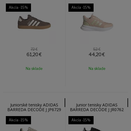
JQ1947
Akcia
-15%
Akcia
-15%
72 €
52 €
61,20
€
44,20
€
Na sklade
Na sklade
Juniorské tenisky ADIDAS
Junior tenisky ADIDAS
BARREDA DECODE J JP6729
BARREDA DECODE J JR0762
Akcia
-15%
Akcia
-15%