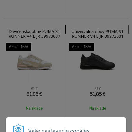
Dievčenská obuv PUMA ST
Univerzálna obuv PUMA ST
RUNNER V4 L JR 39973607
RUNNER V4 L JR 39973601
Akcia
-15%
Akcia
-15%
61 €
61 €
51,85
€
51,85
€
Na sklade
Na sklade
Vaše nastavenie cookies