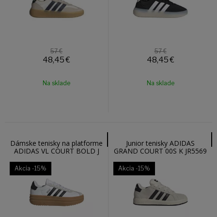
57 €
57 €
48,45
€
48,45
€
Na sklade
Na sklade
Dámske tenisky na platforme
Junior tenisky ADIDAS
ADIDAS VL COURT BOLD J
GRAND COURT 00S K JR5569
JQ8065
Akcia
-15%
Akcia
-15%